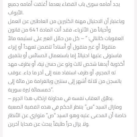
يجد أمامه سوى باب القضاء بعدما أغلقت أمامه جميع
الأبواب.
وباعتبار أن الاحتيال مهنة الكثيرين من العاطلين عن العمل
وأحياناً من الأثرياء، فقد أتت المادة 641 من قانون
العقوبات كالتالي: ” – كل من حمّل الغير على تسليمه مالاً
منقولاً أو غير منقول أو أسناداً تتضمن تعهداً أو إبراء
فاستولى عليها احتيالاً إما باستعمال الدسائس أو بتلفيق
أكذوبة أيدها شخص ثالث ولو عن حسن نية، أو بظرف مهد
له المجرم، أو ظرف استفاد منه إلى آخر ما جاء. عوقب
بالسجن من ثلاثة أشهر إلى سنتين وبالغرامة من مائة إلى
خمسمائة ليرة سورية”.
– يطبّق العقاب نفسه في محاولة ارتكاب هذا الجرم.
ومازال السيد “س” ينتظر الحكم في هذه القضية الصعبة
خاصة أن المدعى عليه وهو السيد “ص” متواري عن الأنظار
ولا يزال حراً طليقاً يبحث عن ضحايا آخرين.