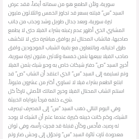
سورية، ولأن الطمع هو من سماته أيضاً، فقد عرض
السيد “س” فيلته بسعر قد تجاوز الخمس والثلاثون مليون
ليرة سورية، وبعد جدال طويل وشد وجذب من جانب
المشتري الذي أظهر عدم رغبته بشراء الفيلا حتى لا يطمع
صاحبها، فالشاب المحتال لم يوافق مباشرة حتى لا تتكشف
طرق احتياله، وبالتعاون مع بقية الشباب الموجودين وافق
صاحب الفيلا ببيعها بثمن خمسة وثلاثين مليون ليرة سورية،
أخرج السيد “ص” دفتر شيكات خاص به وحرر شيك بثمن الفيلا
وتم تسليمه إلى السيد “س” الذي اعتقد أن الشاب “ص” قد
ابتلع الطعم بشراء فيلا لا تساوي أكثر من عشرون مليوناً.
استلم الشاب المحتال الفيلا وخرج المالك الأصلي تاركاً كل
شيء خلفه فرحاً بنواياه الخبيثة.
وفي اليوم التالي ذهب السيد “س” إلى المصرف ليصرف
الشيك، وكم كانت خيبته كبيرة عندما علم أن الشيك لا يوجد
له رصيد، فأحس وكأن قنبلة قد فجرت رأسه، وفي ثوان
معدودة ثارت ثائرة السيد “س” وتحوّل إلى وحش ضار ولم