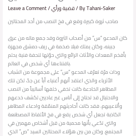
Tahani-Saker
/ By
قضية ورأي
/
Leave a Comment
صاحب ثروة كبيرة وقع في فخ النصب من أحد المحتالين
كان المدعو “س” من أصحاب الثروة وقد جمع ماله من عرق
جبينه، وكان يملك فيلا ضخمة في ريف دمشق مجهزة
بأفخم المعدات والأثاث الرائع والتي حوّلها لتحفة فنية يحلم
باقتناءها أي شخص في العالم.
وذات مرّة تعرّف المدعو “س” على مجموعة من الشباب
الأثرياء والذي اعتقد أنهم أغنياء أباً عن جدّ، لكن تلك
المظاهر الخادعة كانت تخفي خلفها أساليباً من النصب
والاحتيال قد تحتاج إلى أناس غير عاديين لكشف خدعهم
وألاعيبهم، فقد كانت أحاديثهم المنمّقة وادعاء المظاهر
الكاذبة تجعل أي شخص يقع في فخ الألفاظ المصطنعة
والتي تدّعي بأنها محمية من قبل أشخاص مهمين في
المجتمع. وكان من بين هؤلاء المحتالين السيد “ص” الذي