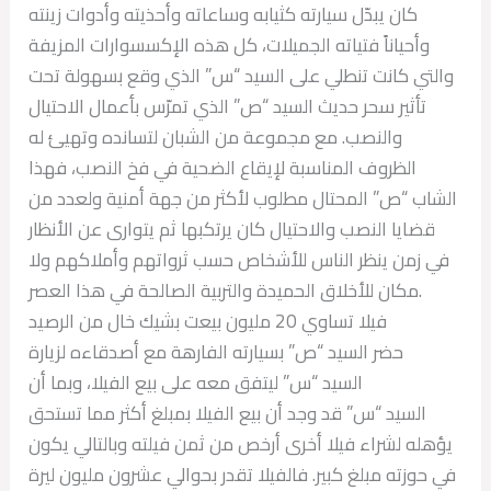
كان يبدّل سيارته كثيابه وساعاته وأحذيته وأدوات زينته
وأحياناً فتياته الجميلات، كل هذه الإكسسوارات المزيفة
والتي كانت تنطلي على السيد “س” الذي وقع بسهولة تحت
تأثير سحر حديث السيد “ص” الذي تمرّس بأعمال الاحتيال
والنصب. مع مجموعة من الشبان لتسانده وتهيئ له
الظروف المناسبة لإيقاع الضحية في فخ النصب، فهذا
الشاب “ص” المحتال مطلوب لأكثر من جهة أمنية ولعدد من
قضايا النصب والاحتيال كان يرتكبها ثم يتوارى عن الأنظار
في زمن ينظر الناس للأشخاص حسب ثرواتهم وأملاكهم ولا
مكان للأخلاق الحميدة والتربية الصالحة في هذا العصر.
فيلا تساوي 20 مليون بيعت بشيك خال من الرصيد
حضر السيد “ص” بسيارته الفارهة مع أصدقاءه لزيارة
السيد “س” ليتفق معه على بيع الفيلا، وبما أن
السيد “س” قد وجد أن بيع الفيلا بمبلغ أكثر مما تستحق
يؤهله لشراء فيلا أخرى أرخص من ثمن فيلته وبالتالي يكون
في حوزته مبلغ كبير. فالفيلا تقدر بحوالي عشرون مليون ليرة