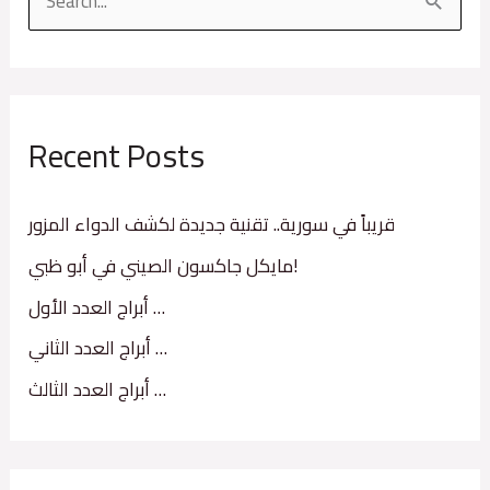
S
e
a
r
Recent Posts
c
h
f
قريباً في سورية.. تقنية جديدة لكشف الدواء المزور
o
مايكل جاكسون الصيني في أبو ظبي!
r
أبراج العدد الأول …
:
أبراج العدد الثاني …
أبراج العدد الثالث …