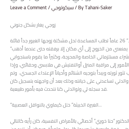
Tahani-Saker
/ By
سيكولوجي
/
Leave a Comment
زوجي يغار بشكل جنوني
“أنا متزوجة من رجل غيرته جنونية، لدرجة أنه يمنعني من الخروج إلى أي مكان إلا برفقته حتى عندما أذهب
راء مستلزماتي الخاصة والمحرجة، وكثيراً ما يقوم باستجوابي
ل الأمور إلى مراقبة المنزل أوالتفتيش في ملابسي وحقائبي، وإذا
ر ثورته ويبدأ بتوجيه الشتائم وأحياناً الإعتداء الجسدي، ولم
 والدتي تساعدني على خيانته وذلك بعد أن واجهته بتسجيل كان
قد سجله لي ولوالدتي كنا نتحدث فيه بأمور طبيعية.
“الغيرة الخبيثة” خلل كيماوي بالنواقل العصبية…
 وهي غيرة طبيعية يشعر بها كل رجل وإمرأة، ويمكن أن تزيد عن