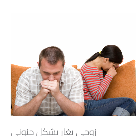
زوجي يغار بشكل جنوني