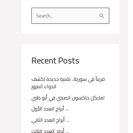
S
e
a
r
c
Recent Posts
h
f
قريباً في سورية.. تقنية جديدة لكشف
الدواء المزور
o
r
مايكل جاكسون الصيني في أبو ظبي!
:
أبراج العدد الأول …
أبراج العدد الثاني …
أبراج العدد الثالث …