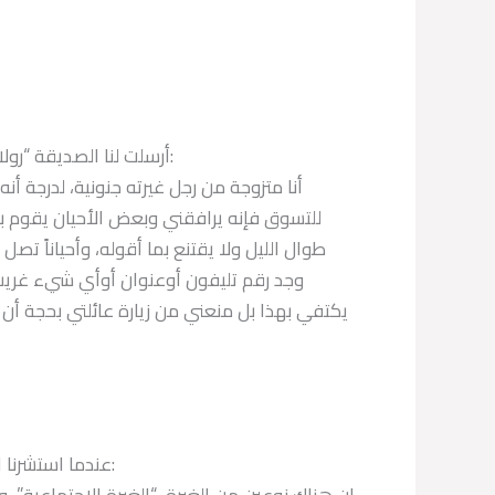
أرسلت لنا الصديقة “رولا” 26 عاماً تطلب المساعدة لحل مشكلة زوجها الغيور جداً قائلة:
للتسوق فإنه يرافقني وبعض الأحيان يقوم بش
طوال الليل ولا يقتنع بما أقوله، وأحياناً تص
وجد رقم تليفون أوعنوان أوأي شيء غريب تثو
يكتفي بهذا بل منعني من زيارة عائلتي بحجة أن
عندما استشرنا الدكتور “حنا خوري” أخصائي بالأمراض النفسية، كان رأيه كالتالي:
إن هناك نوعين من الغيرة، “الغيرة الإجتماعية”،