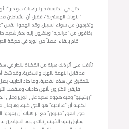
كان في الكنيسة دير للراهبات هو دير “الأ
“النوبات الهستيرية”، فقيل أن الشياطين قد
وتخرجهنّ عن سواء السبيل. وقد اتهموا القس “غرا
يخافون من “غرانديه” وينظرون إليه بحذر شديد. كانت
قام بإلقاء غصناً من الورد في حديقة الد
تألفت على أثر ذلك هيئة من القضاة للنظر في هذه
قد قابل التهمة بالهزء والسخرية. وقد شكا أم
للتحقيق في هذه القضية، وما كاد الطبيب يصل 
فأيقن الكثيرون بأنهن كاذبات وسقطت التهم
“ريشيليو” وفيه هجوم شديد على الوزير وعلى ا
الكهنة أن “غرانديه” هو الذي كتبه، وسرعان ما
حتى اتفق “مينيون” مع الراهبات أن يعيدوا ا
وحاول بقية الكهنة إثبات وجود الشياطين في 