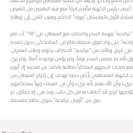
اءه من تصنع وخداع، وجعلا من قضية الشياطين موضوع فكاهة
ضب رئيس الكهنة فأصدر قراراً منع فيه الطبيبين من التعرض
طلب رئيس الكهنة من “ريشيليو” أن يحاكم “غرانديه” بتهمة السحر والتحالف مع الشيطان، في “18” آب عام
 “غرانديه” على وتد فوق محرقة تقام في الساحة كي يحرق جسده
ه في الريح، وطُلبَ من “غرانديه” الاعتراف بذنوبه وطلب الغفران،
ل بأنه لم يمارس السحر يوماً، ولم يؤمن بوجوده أصلاً، ولم يرى
تفع صرخات الجمهور استنكاراً مطالبة بالكف عن تعذيبه إلا أنهم
 الكهنة المصطفين بأغان دينية تهدف إلى إخراج الشيطان من
ي تؤججها الريح قد أحاطت به من كل جانب، وما هي إلا دقائق، لم
يبق من “أوربان غرانديه” سوى عظام متفحمة.