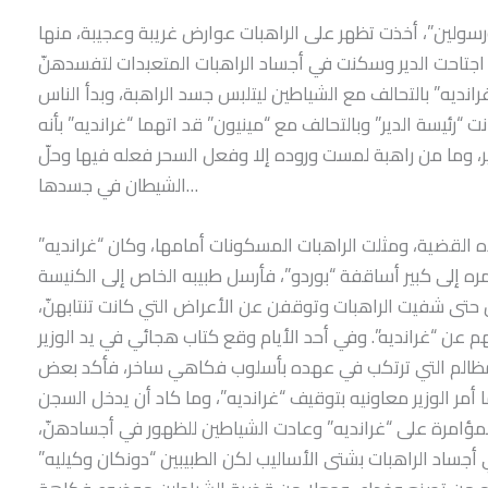
ورسولين”، أخذت تظهر على الراهبات عوارض غريبة وعجيبة، منها
 اجتاحت الدير وسكنت في أجساد الراهبات المتعبدات لتفسدهنّ
نديه” بالتحالف مع الشياطين ليتلبس جسد الراهبة، وبدأ الناس
 “رئيسة الدير” وبالتحالف مع “مينيون” قد اتهما “غرانديه” بأنه
ير، وما من راهبة لمست وروده إلا وفعل السحر فعله فيها وحلّ
الشيطان في جسدها…
 القضية، ومثلت الراهبات المسكونات أمامها، وكان “غرانديه”
ره إلى كبير أساقفة “بوردو”، فأرسل طبيبه الخاص إلى الكنيسة
حتى شفيت الراهبات وتوقفن عن الأعراض التي كانت تنتابهنّ،
 عن “غرانديه”. وفي أحد الأيام وقع كتاب هجائي في يد الوزير
لمظالم التي ترتكب في عهده بأسلوب فكاهي ساخر، فأكد بعض
 أمر الوزير معاونيه بتوقيف “غرانديه”، وما كاد أن يدخل السجن
لمؤامرة على “غرانديه” وعادت الشياطين للظهور في أجسادهنّ،
أجساد الراهبات بشتى الأساليب لكن الطبيبين “دونكان وكيليه”