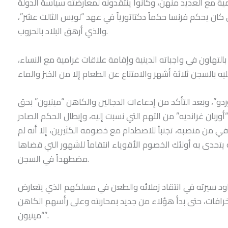
مية مع العديد منهنّ، وكانوا ينتقدونه لمعارضته سياسة الدولة
كان يحكم فرنسا حكماً دكتاتورياً في عهد “لويس الثالث عشر”،
والذي أرهق البلاد بالحروب.
التهاون في واجباته الدينية وإقامة علاقات غرامية مع النساء،
ردو”، وبعد التأكد من إدعاءات الدجالين والكاهن “مينيون” بحق
صدر حكم القضاء عام “1631” بتبرئة “أوربان غرانديه” من التهم التي نسبت إليه، وإبطال الحكم الصادر
عفي من منصبه، تجنباً للاصطدام مع خصومه الكثيرين، إلا أنه لم
تحدى به أولئك الخصوم الأقوياء انتقاماً للشهور التي قضاها
مضطهداً في السجن.
عاود سيرته في انتقاد زملائه والطعن في مسلكهم الذي يتعارض
خرافات، حتى بدأ هؤلاء من جديد بمحاربته وعلى رأسهم الكاهن
“مينيون”.