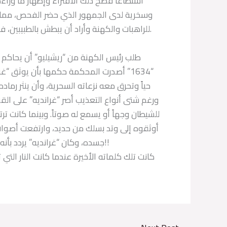
استطاعا فضح ذلك الافتراء وإظهار ما ور
وسخرية لدى الجمهور الذي حضر الفحص، مما أغ
للراهبات والكهنة وأراد أن يبطش بالطبيبين، فاستجار الأول بالماريشال “بروزه” الحاكم، وهرب الثاني إلى إيطاليا.
“1634” أصدرت المحكمة حكمها بأن يوثق
حياً وتحرق معه نزعاته السحرية، وأن ينثر رماد
ورغم شتى أنواع التعذيب أصر “غرانديه” على القو
للشيطان وجهاً أو يسمع له صوتاً. وبينما كانت تر
أوثقوه إلى وتد بسلك من حديد، وارتفعت أصوات
جسده، وكان “غرانديه” يردد بأنه بريء وأن الله يعلم بأنه بريء وأن في السماء إلهاً سيحاكمهم!!
كانت تلك كلماته الأخيرة عندما كانت النار الت