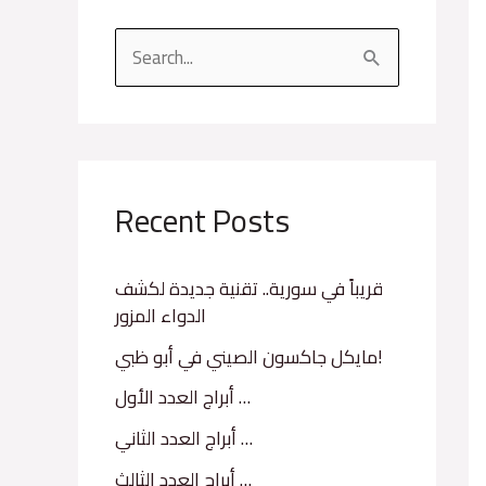
S
e
a
r
c
Recent Posts
h
f
قريباً في سورية.. تقنية جديدة لكشف
الدواء المزور
o
r
مايكل جاكسون الصيني في أبو ظبي!
:
أبراج العدد الأول …
أبراج العدد الثاني …
أبراج العدد الثالث …