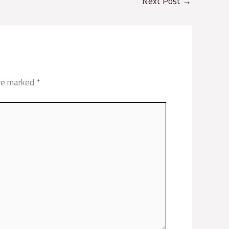
Next Post
→
are marked
*