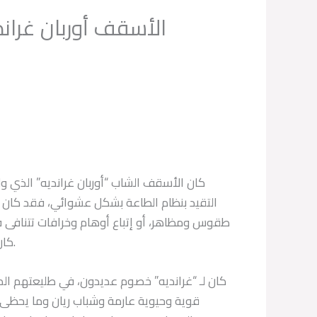
الأسقف أوربان غراند
التقيد بنظام الطاعة بشكل عشوائي، فقد كان ي
طقوس ومظاهر، أو إتباع أوهام وخرافات تتنافى في
كان مليء بالدجالين والمشعوذين الذين يتاجرون بالمبادئ السامية.
كان لـ “غرانديه” خصوم عديدون، في طليعتهم ال
قوية وحيوية عارمة وشباب ريان وما يحظى 