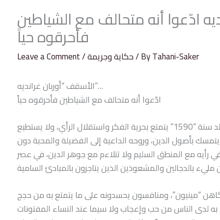
يه ادّعوا أنه متحالف مع الشياطين
فأحرقوه حياً
Tahani-Saker
/ By
حكاية وجريمة
/
Leave a Comment
الأسقف “أوربان غرانديه”…
ادّعوا أنه متحالف مع الشياطين فأحرقوه حياً
كان الأسقف الشاب “أوربان غرانديه” الذي ولد سنة “1590” يتمتع بحرية الفكر واستقلال الرأي، ولا يستطيع
تمسك بأصول الدين، وروحه الداعية إلى الفضيلة والمحبة دون
 رأيه مع المنطق السليم ولا تتلاءم مع جوهر الدين، في عصر
كاهن “مينيون”، ومنافسون يحسدونه على ما يتمتع به من حجج
به لدى الناس من حب وإعجاب ولا سيما عند النساء المفتونات