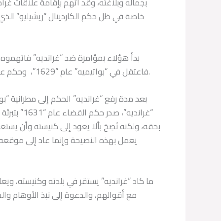
بجماله وبلاغته، وقد اتهم بإقامة علاقات غرا
خاصة في ظل حكم الكاردينال “ريشيليو” الذي 
بدأ هؤلاء بمؤامرة ضد “غرانديه” فاتهموه ب
فاعتقل في “بواتيميه” عام “1629”، وحكم عليه بالسجن ثلاثة أشهر والامتناع عن الطعام إلا من الخبز والماء.
بعد مدة رفع “غرانديه” الحكم إلى مطرانية “بو
“غرانديه”، 
بحقه، ولكنه نُصِحَ بألا يعود إلى كنيسته وأن يست
يعمل بهذه النصيحة وإنما عاد إلى موقعه ي
ما كاد “غرانديه” يستقر في بلدته وكنيسته، وي
مع أقوالهم، والدعوة إلى نبذ الأوهام وال