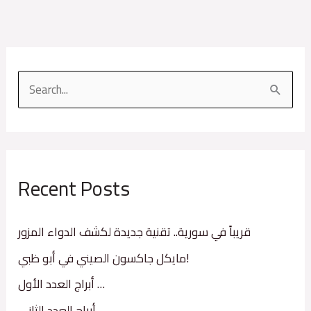
S
e
a
r
Recent Posts
c
h
f
قريباً في سورية.. تقنية جديدة لكشف الدواء المزور
o
مايكل جاكسون الصيني في أبو ظبي!
r
أبراج العدد الأول …
:
أبراج العدد الثاني …