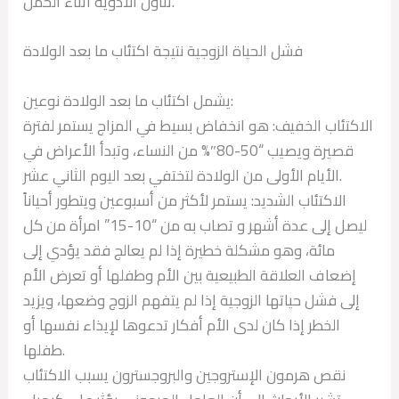
تناول الأدوية أثناء الحمل.
فشل الحياة الزوجية نتيجة اكتئاب ما بعد الولادة
يشمل اكتئاب ما بعد الولادة نوعين:
الاكتئاب الخفيف: هو انخفاض بسيط في المزاج يستمر لفترة
قصيرة ويصيب “50-80″% من النساء، وتبدأ الأعراض في
الأيام الأولى من الولادة لتختفي بعد اليوم الثاني عشر.
الاكتئاب الشديد: يستمر لأكثر من أسبوعين ويتطور أحياناً
ليصل إلى عدة أشهر و تصاب به من “10-15” امرأة من كل
مائة، وهو مشكلة خطيرة إذا لم يعالج فقد يؤدي إلى
إضعاف العلاقة الطبيعية بين الأم وطفلها أو تعرض الأم
إلى فشل حياتها الزوجية إذا لم يتفهم الزوج وضعها، ويزيد
الخطر إذا كان لدى الأم أفكار تدعوها لإيذاء نفسها أو
طفلها.
نقص هرمون الإستروجين والبروجسترون يسبب الاكتئاب