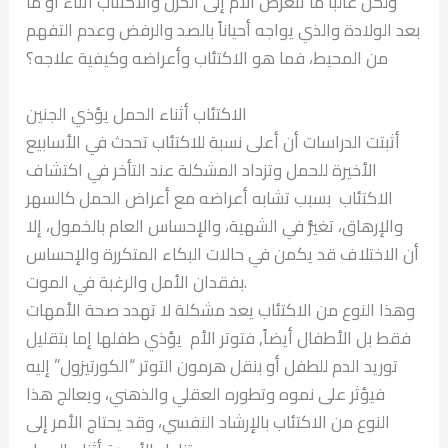
ولكن غالباً ما تتعرض الأم إلى الحزن والاكتئاب أثناء أو ما
بعد الولادة والذي يواجه أحياناً بالصد والرفض وعدم التفهم
من المحيط، فما هو الاكتئاب وأعراضه وكيفية علاجه؟
الاكتئاب أثناء الحمل يؤذي الجنين
أثبتت الدراسات أن أعلى نسبة للاكتئاب تحدث في الأسابيع
الأخيرة للحمل وتزداد المشكلة عند التأخر في اكتشاف
الاكتئاب بسبب تشابه أعراضه مع أعراض الحمل كالسهر
والإرهاق، تغيُّر في الشهية، والإحساس العام بالخمول، إلا
أن الاختلاف قد يكمن في حالات البكاء المتكررة والإحساس
بفقدان الأمل والرغبة في الموت.
وهذا النوع من الاكتئاب يعد مشكلة لا تهدد صحة الأمهات
فقط بل الأطفال أيضاً, فتوتر الأم يؤذي طفلها إما بتقليل
توريد الدم للطفل أو بنقل هرمون التوتر “الكورتيزول” إليه
فيؤثر على نموه وتطوره العقلي والذهني، ويعالج هذا
النوع من الاكتئاب بالإرشاد النفسي، وقد يحتاج الأمر إلى