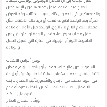
تشير الأبحاث إلى أن العامل الهرموني يؤثر على كيمياء
الدماغ عند الولادة، فتقل كمية هرمون الإستروجين
والبروجسترون في الدم وإن ذلك يسبب الاكتئاب، وقد تتعرض
المرأة بعد الولادة لظروف تسبب أو تزيد حالة الاكتئاب، مثل
فقدان الدعم اللازم من الزوج، الولادة قبل الأوان أو ولادة
طفل مصاب بمرض ما، فقدان الزوجة لوالدتها في سن
الطفولة، التوتر أو الإجهاد في الفترة التي تسبق الحمل
والولادة.
ومن أعراض الاكتئاب:
الشعور بالحزن والإرهاق, فقدان أو زيادة الشهية, فقدان
الثقة بالنفس, عدم الاهتمام بالعلاقة الجنسية, أرق أو زيادة
في النوم, ضعف في التركيز، والشعور بتأنيب الضمير، سرعة
الانفعال, تجنب الاختلاط بالآخرين، البكاء بكثرة أو عدم
القدرة على البكاء.
الإرشاد النفسي للعلاج:
يعتمد علاج اكتئاب ما بعد الولادة على شدة أعراضه، فإذا