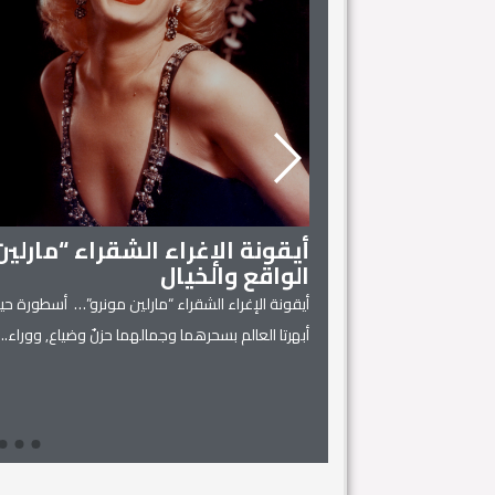
أيقونة الإغراء الشقراء “مارلي
الواقع والخيال
أيقونة الإغراء الشقراء “مارلين مونرو”… أسطورة حية
 المنزل
أبهرتا العالم بسحرهما وجمالهما حزنٌ وضياع, ووراء...
يل له، فهي كفيلة بتحويل
Read More