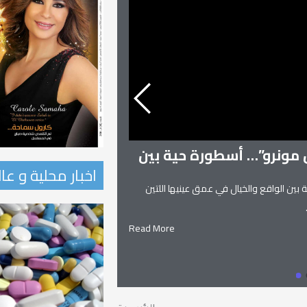
ن مونرو”… أسطورة حية بين
اخبار محلية و عا
 بين الواقع والخيال في عمق عينيها اللتين
زنوبيا… ملكة تدمر و
زنوبيا… ملكة تدمر واحدة من أساطير
Read More
يعانق السماء.. ويهجو الطريق.. إلياذ