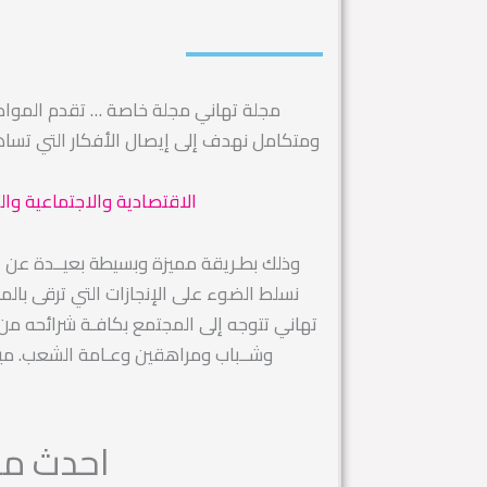
مجلة تهاني مجلة خاصة … تقدم الموا
ومتكامل نهدف إلى إيصال الأفكار التي تس
الاقتصادية والاجتماعية وال
وذلك بطـريقة مميزة وبسيطة بعيــدة عن التك
نسلط الضوء على الإنجازات التي ترقى بال
تهاني تتوجه إلى المجتمع بكافـة شرائحه من رج
وشــباب ومراهقين وعـامة الشعب. ميز
احدث مقا