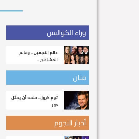
وراء الكواليس
عالم التجميل .. وعالم
المشاهير ..
فنان
توم كروز… حلمه أن يمثل
دور
أخبار النجوم