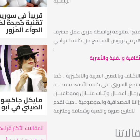
الرئيسـية
قريباً في سورية
تقنية جديدة 
الدواء المزور
ضيع المتنوعة بواسطة فريق عمل محترف
اهم في نهوض المجتمع من كافة النواحي
:
ثقافية والفنية والأسرية
ـلف وباللغتين العربية والانكليزية .. كما
مجتمع السوري على كافة الأصعدة. مجلــة
ـال أعمــال وربّــات منـــازل وموظفيـــن
مايكل جاكسو
اتنا المصداقية والموضوعية .. حيث نقدم
الصيني في أبو 
للقارئ صورة واقعية وشفافة وملتزمة.
المقالات الأكثر قراءة
لاتنا