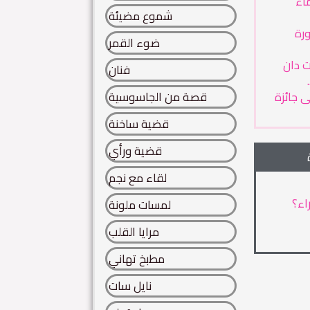
ماء
شموع مضيئة
رة
ضوء القمر
ت دان
فنان
 جائزة
قصة من الجاسوسية
قضية ساخنة
قضية ورأي
لقاء مع نجم
اء؟
لمسات ملونة
مرايا القلب
مطبخ تهاني
نايل سات