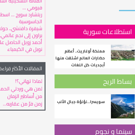
الفنانة التشكيلية أس
فيومي …
ريتشارد سورج … اسطو
الجاسوسية
شيفرة دافنشي.. حول
استطلاعات سورية
براون إلى نجم عالمي..
أحمد زويل الحاصل على
نوبل في الكيمياء
مملكة أوغاريت.. أعظم
حضارات العالم اشتقت منها
أبجديات كل اللغات
المقالات الأكثر قراءة
بساط الريح
لماذا تهاني؟!
لمن هي وردتي الحمر
من أساطير الزمان
سويسرا…لؤلؤة جبال الألب
زمن فرّ من عقاربه…
سينما و نجوم