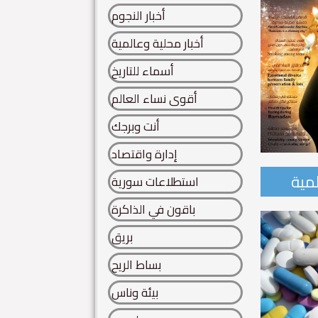
أخبار النجوم
أخبار محلية وعالمية
أسماء للتاريخ
أقوى نساء العالم
أنت وبرجك
إدارة واقتصاد
لمية
استطلاعات سورية
احدة من أساطير سورية..
باقون في الذاكرة
 سورية.. تنتفض كائنات الحروف.. من هنا.. يتقاطر عطر الخلود..
بريق
ة...
بساط الريح
Read More
بيئة وناس