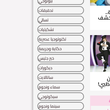
بيولوجي
تحقيقات
..
لكشف
تسالي
تشكيليات
تكنولوجيا عصرية
حكاية وجريمة
خير جليس
ديكورات
ساتالايت
ن
ظبي!
سماء ونجوم
سيكولوجي
سينما ونجوم