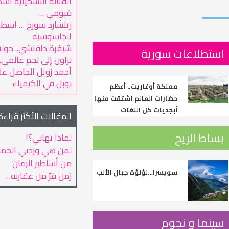
الفنانة التشكيلية أس
فيومي …
ريتشارد سورج … اسطو
الجاسوسية
شيفرة دافنشي.. حول
استطلاعات سورية
براون إلى نجم عالمي..
أحمد زويل الحاصل على
نوبل في الكيمياء
مملكة أوغاريت.. أعظم
حضارات العالم اشتقت منها
أبجديات كل اللغات
المقالات الأكثر قراءة
بساط الريح
لماذا تهاني؟!
لمن هي وردتي الحمر
من أساطير الزمان
سويسرا…لؤلؤة جبال الألب
زمن فرّ من عقاربه…
سينما و نجوم