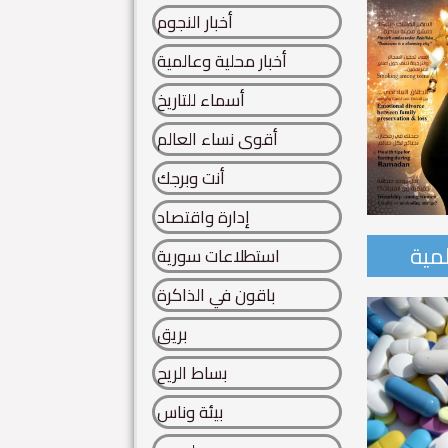
أخبار النجوم
أخبار محلية وعالمية
أسماء للتاريخ
أقوى نساء العالم
أنت وبرجك
إدارة واقتصاد
لمية
استطلاعات سورية
احدة من أساطير سورية..
باقون في الذاكرة
 سورية.. تنتفض كائنات الحروف.. من هنا.. يتقاطر عطر الخلود..
بريق
ة...
بساط الريح
Read More
بيئة وناس