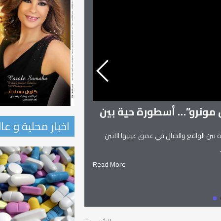
ن مونرو”… أسطورة حية بين
اخبار محلية و عا
 بين الواقع والخيال في عمق عينيها اللتين
زنوبيا… ملكة تدمر و
زنوبيا… ملكة تدمر واحدة من أساطير
Read More
يعانق السماء.. ويهجو الطريق.. إلياذ