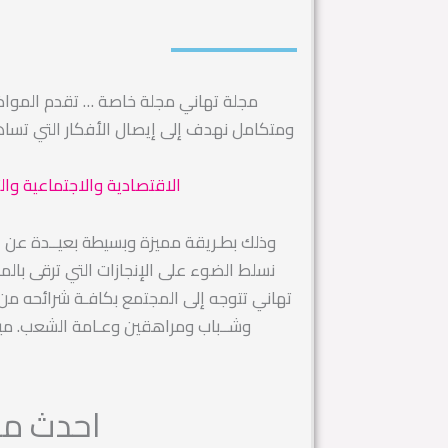
مجلة تهاني مجلة خاصة … تقدم الموا
ومتكامل نهدف إلى إيصال الأفكار التي تس
الاقتصادية والاجتماعية وال
وذلك بطـريقة مميزة وبسيطة بعيــدة عن التك
نسلط الضوء على الإنجازات التي ترقى بال
تهاني تتوجه إلى المجتمع بكافـة شرائحه من رج
وشــباب ومراهقين وعـامة الشعب. ميز
احدث مقا