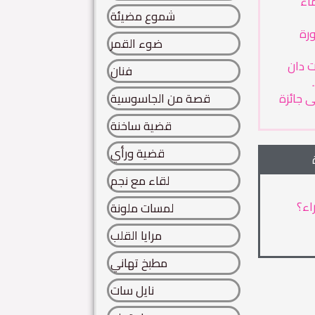
ماء
شموع مضيئة
رة
ضوء القمر
ت دان
فنان
 جائزة
قصة من الجاسوسية
قضية ساخنة
قضية ورأي
لقاء مع نجم
اء؟
لمسات ملونة
مرايا القلب
مطبخ تهاني
نايل سات