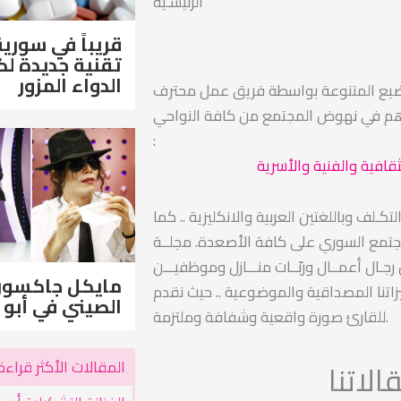
الرئيسـية
قريباً في سورية
تقنية جديدة 
الدواء المزور
ضيع المتنوعة بواسطة فريق عمل محترف
اهم في نهوض المجتمع من كافة النواحي
:
ثقافية والفنية والأسرية
ـلف وباللغتين العربية والانكليزية .. كما
مجتمع السوري على كافة الأصعدة. مجلــة
ـال أعمــال وربّــات منـــازل وموظفيـــن
مايكل جاكسو
اتنا المصداقية والموضوعية .. حيث نقدم
الصيني في أبو 
للقارئ صورة واقعية وشفافة وملتزمة.
المقالات الأكثر قراءة
لاتنا