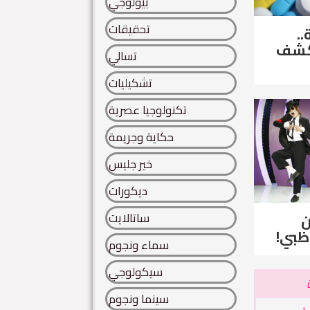
بيولوجي
تحقيقات
..
لكشف
تسالي
تشكيليات
تكنولوجيا عصرية
حكاية وجريمة
خير جليس
ديكورات
ساتالايت
ن
ظبي!
سماء ونجوم
سيكولوجي
سينما ونجوم