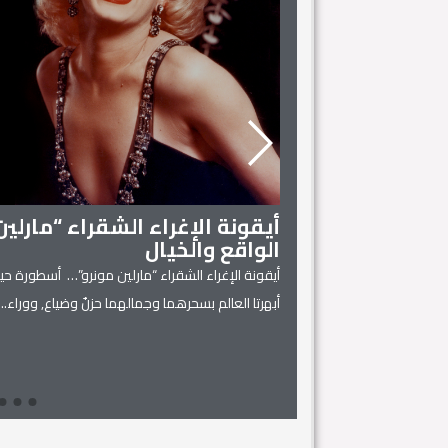
أيقونة الإغراء الشقراء “مارلي
الواقع والخيال
أيقونة الإغراء الشقراء “مارلين مونرو”… أسطورة حية
 المنزل
أبهرتا العالم بسحرهما وجمالهما حزنٌ وضياع, ووراء...
يل له، فهي كفيلة بتحويل
Read More