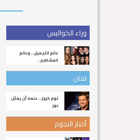
وراء الكواليس
عالم التجميل .. وعالم
المشاهير ..
فنان
توم كروز… حلمه أن يمثل
دور
أخبار النجوم