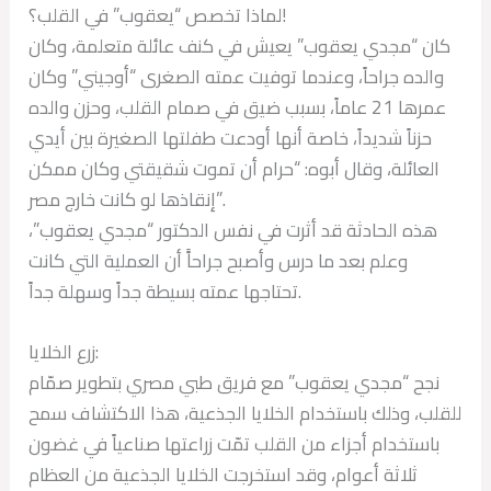
لماذا تخصص “يعقوب” في القلب؟!
كان “مجدي يعقوب” يعيش في كنف عائلة متعلمة، وكان
والده جراحاً، وعندما توفيت عمته الصغرى “أوجيني” وكان
عمرها 21 عاماً، بسبب ضيق في صمام القلب، وحزن والده
حزناً شديداً، خاصة أنها أودعت طفلتها الصغيرة بين أيدي
العائلة، وقال أبوه: “حرام أن تموت شقيقتي وكان ممكن
إنقاذها لو كانت خارج مصر”.
هذه الحادثة قد أثرت في نفس الدكتور “مجدي يعقوب”،
وعلم بعد ما درس وأصبح جراحاًَ أن العملية التي كانت
تحتاجها عمته بسيطة جداً وسهلة جداً.
زرع الخلايا:
نجح “مجدي يعقوب” مع فريق طبي مصري بتطوير صمّام
للقلب، وذلك باستخدام الخلايا الجذعية، هذا الاكتشاف سمح
باستخدام أجزاء من القلب تمّت زراعتها صناعياً في غضون
ثلاثة أعوام، وقد استخرجت الخلايا الجذعية من العظام