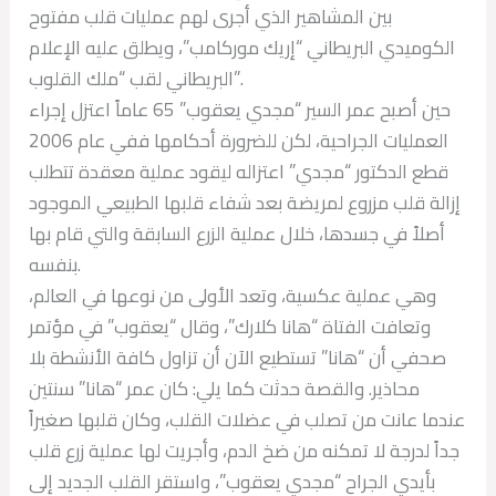
بين المشاهير الذي أجرى لهم عمليات قلب مفتوح
الكوميدي البريطاني “إريك موركامب”، ويطلق عليه الإعلام
البريطاني لقب “ملك القلوب”.
حين أصبح عمر السير “مجدي يعقوب” 65 عاماً اعتزل إجراء
العمليات الجراحية، لكن للضرورة أحكامها ففي عام 2006
قطع الدكتور “مجدي” اعتزاله ليقود عملية معقدة تتطلب
إزالة قلب مزروع لمريضة بعد شفاء قلبها الطبيعي الموجود
أصلاً في جسدها، خلال عملية الزرع السابقة والتي قام بها
بنفسه.
وهي عملية عكسية، وتعد الأولى من نوعها في العالم،
وتعافت الفتاة “هانا كلارك”، وقال “يعقوب” في مؤتمر
صحفي أن “هانا” تستطيع الآن أن تزاول كافة الأنشطة بلا
محاذير. والقصة حدثت كما يلي: كان عمر “هانا” سنتين
عندما عانت من تصلب في عضلات القلب، وكان قلبها صغيراً
جداً لدرجة لا تمكنه من ضخ الدم، وأجريت لها عملية زرع قلب
بأيدي الجراح “مجدي يعقوب”، واستقر القلب الجديد إلى