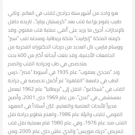
هو واحد من أشهر ستة جراحين للقلب في العالم.. وثاني
طبيب يقوم بزراعة قلب بعد “كريستيان برنارد”.. تاريخه حافل
بالإنجازات، أجرى ما يزيد على ألفي عملية قلب مفتوح، وقد
كرمته الملكة “إليزابيت” ملكة بريطانيا، ومنحته لقب “سير”
ووسام فارس، نال العديد من درجات الدكتوراه الفخرية من
الجامعات الأجنبية، وقد بلغت أبحاثه أكثر من 400 بحث
متخصص في طب وجراحة القلب والصدر.
ولد “مجدي يعقوب” عام 1935 في أسيوط “مصر”، درس
الطب في جامعة “القاهرة” ثم أكمل تخصصه في جراحة
القلب في “شيكاغو”، انتقل إلى “بريطانيا” عام 1962 ليعمل
بمستشفى في “لندن”، من عام 1969 حتى 2001، وأصبح
مديراً للأبحاث العلمية والتعليم، عُيّن أستاذاً في المعهد
القومي للقلب والرئة عام 1986، واهتم بتطوير جراحة نقل
القلب منذ عام 1976، وفي عام 1980 قام بعملية نقل قلب
للمريض “دريك موريس” والذي عاش حتى عام 2005. ومن