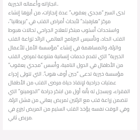
انجازاته وأعماله الخيرية..
لدى السير “مجدي يعقوب” عدة إنجازات، من أبرزها إنشاء
مركز “هارفيلد” لأبحاث أمراض القلب في “بريطانيا”،
واستحداث أسلوب مبتكر للعلاج الجراحي لحالات هبوط
القلب الحاد، وتأسيس البرنامج العالمي الرائد لزراعة القلب
والرئة، والمساهمة في إنشاء “مؤسسة الأمل للأعمال
الخيرية” التي تقدم خدمات إنسانية متنوعة لمرضى القلب
من الأطفال في الدول النامية، وأسس “مجدي يعقوب”
مؤسسة خيرية تدعى “جين أوف هوب”. التي تتولى إجراء
عمليات جراحية لإنقاذ حياة مرضى القلب من الأطفال
الفقراء، ويسجل له بأنه أول من ابتكر جراحة “الدومينو” التي
تتضمن زراعة قلب مع الرئتين لمريض يعاني من فشل الرئة.
وفي الوقت نفسه يؤخذ القلب السليم من المريض ليزرع في
مريض ثاني.