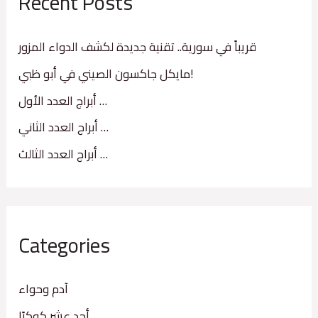
Recent Posts
h
f
قريباً في سورية.. تقنية جديدة لكشف الدواء المزور
o
مايكل جاكسون الصيني في أبو ظبي!
r
أبراج العدد الأول …
:
أبراج العدد الثاني …
أبراج العدد الثالث …
Categories
آدم وحواء
أحد عشر كوكبًا