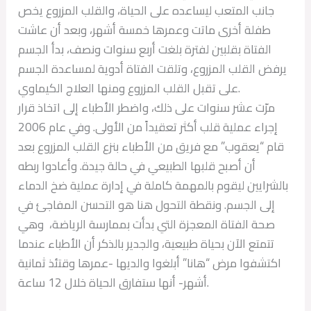
جانب المتعب ليساعده على الحياة، والقلب المزروع يخص
طفلة أخرى ماتت وعمرها خمسة أشهر، وبعد أن عاشت
الفتاة بقلبين لفترة بلغت أربع سنوات ونصف، بدأ الجسم
يرفض القلب المزروع، وتلقت الفتاة أدوية لمساعدة الجسم
على تقبل القلب المزروع ومنها العلاج الكيماوي.
مرّت عشر سنوات على ذلك، واضطر الأطباء إلى اتخاذ قرار
إجراء عملية قلب أكثر تعقيداً من الأولى. وفي عام 2006
قام “يعقوب” مع فريق من الأطباء بنزع القلب المزروع بعد
أن أصبح قلبها الطبيعي في حالة جيدة. وأعادوا ربطه
بالشرايين ليقوم بالمهمة كاملة في إدارة عملية ضخ الدماء
إلى الجسم. ونقطة التحول هنا هو التحسن المفاجئ في
صحة الفتاة المعجزة التي بدأت بممارسة الرياضة، وهي
تتمتع الآن بحياة طبيعية، والجدير بالذكر أن الأطباء عندما
اكتشفوا مرض “هانا” أبلغوا والديها -عمرها وقتئذ ثمانية
أشهر- أنها ستفارق الحياة خلال 12 ساعة.