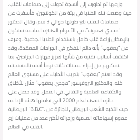
وزرعها ثم تطورت إلى أنسجة تحولت إلى صمامات للقلب،
حيث وضعت تلك الخلايا في بيئة من الكولاجين، فأسفرت عن
صمامات للقلب بلغ طولها حوالي 3 سم، وقال الدكتور
“مجدي يعقوب”: في الأعوام العشرة القادمة سيكون
بالإمكان زراعة قلب كامل باستخدام الخلايا الجذعية”. وعرف
عن “يعقوب” بأنه دائم التفكير في الجراحات المعقدة، وقد
اكتشف أساليب تقنية من شأنها تعزيز مهارات الجرّاحين، بما
يمكنهم من إجراء عمليات كانت يوماً أشبه بالمستحيلة.
وقد اهتم “يعقوب” بتدريب الأطباء على مستوى العالم
كله، والدكتور البروفيسور “مجدي يعقوب” مثال للأخلاق
والكفاءة العلمية والتفاني في العمل. وقد حصل على
جائزة الشعب لعام 2000 التي نظمتها هيئة الإذاعة
البريطانية “B.B.C”، حيث انتخبه الشعب البريطاني للجائزة عن
عموم إسهاماته العلمية وإجرائه لأكبر عدد من عمليات زرع
القلب في العالم.