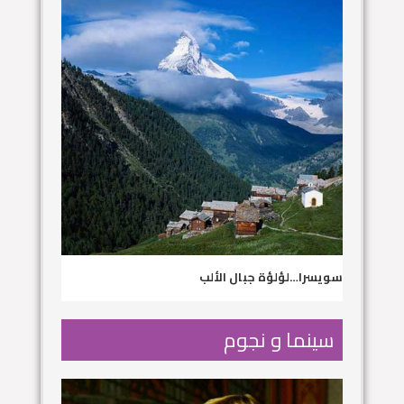
سويسرا…لؤلؤة جبال الألب
سينما و نجوم