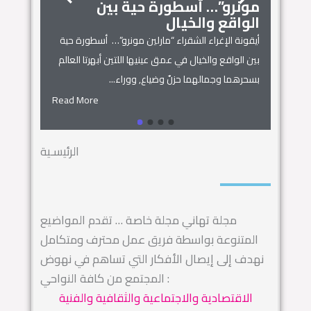
مونرو”… أسطورة حية بين
الجمال
زنوبيا… 
الواقع والخيال
أساطير س
أيقونة الإغراء الشقراء “مارلين مونرو”… أسطورة حية
 المنزل
زنوبيا… ملكة 
بين الواقع والخيال في عمق عينيها اللتين أبهرتا العالم
يل المكان
كائنات الحروف.
بسحرهما وجمالهما حزنٌ وضياع, ووراء...
السماء.. ويهجو 
Read More
Read More
الرئيسـية
مجلة تهاني مجلة خاصة … تقدم المواضيع
المتنوعة بواسطة فريق عمل محترف ومتكامل
نهدف إلى إيصال الأفكار التي تساهم في نهوض
المجتمع من كافة النواحي :
الاقتصادية والاجتماعية والثقافية والفنية