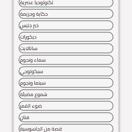
تكنولوجيا عصرية
حكاية وجريمة
خير جليس
ديكورات
ساتالايت
سماء ونجوم
سيكولوجي
سينما ونجوم
شموع مضيئة
ضوء القمر
فنان
قصة من الجاسوسية