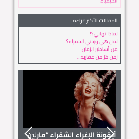
الكيمياء
المقالات الأكثر قراءة
لماذا تهاني؟!
لمن هي وردتي الحمراء؟
من أساطير الزمان
زمن فرّ من عقاربه…
أيقونة الإغراء الشقراء “مارلين