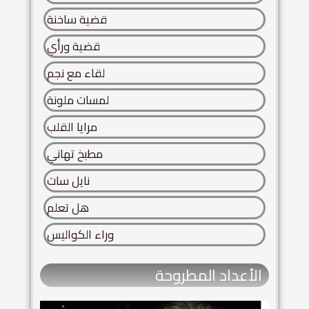
قضية ساخنة
قضية ورأي
لقاء مع نجم
لمسات ملونة
مرايا القلب
مطبخ تهاني
نايل سات
هل تعلم
وراء الكواليس