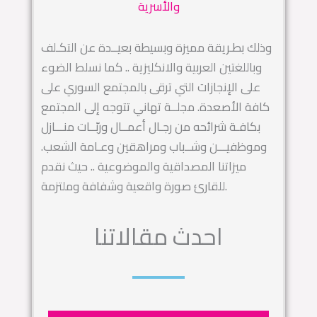
والأسرية
وذلك بطـريقة مميزة وبسيطة بعيــدة عن التكـلف
وباللغتين العربية والانكليزية .. كما نسلط الضوء
على الإنجازات التي ترقى بالمجتمع السوري على
كافة الأصعدة. مجلــة تهاني تتوجه إلى المجتمع
بكافـة شرائحه من رجـال أعمــال وربّــات منـــازل
وموظفيـــن وشــباب ومراهقين وعـامة الشعب.
ميزاتنا المصداقية والموضوعية .. حيث نقدم
للقارئ صورة واقعية وشفافة وملتزمة.
احدث مقالاتنا