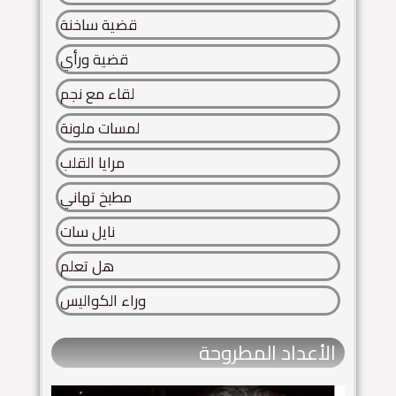
قضية ساخنة
قضية ورأي
لقاء مع نجم
لمسات ملونة
مرايا القلب
مطبخ تهاني
نايل سات
هل تعلم
وراء الكواليس