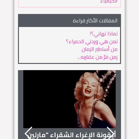
الكيمياء
المقالات الأكثر قراءة
لماذا تهاني؟!
لمن هي وردتي الحمراء؟
من أساطير الزمان
زمن فرّ من عقاربه…
أيقونة الإغراء الشقراء “مارلين