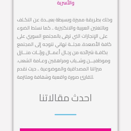
والأسرية
وذلك بطـريقة مميزة وبسيطة بعيــدة عن التكـلف
وباللغتين العربية والانكليزية .. كما نسلط الضوء
على الإنجازات التي ترقى بالمجتمع السوري على
كافة الأصعدة. مجلــة تهاني تتوجه إلى المجتمع
بكافـة شرائحه من رجـال أعمــال وربّــات منـــازل
وموظفيـــن وشــباب ومراهقين وعـامة الشعب.
ميزاتنا المصداقية والموضوعية .. حيث نقدم
للقارئ صورة واقعية وشفافة وملتزمة.
احدث مقالاتنا