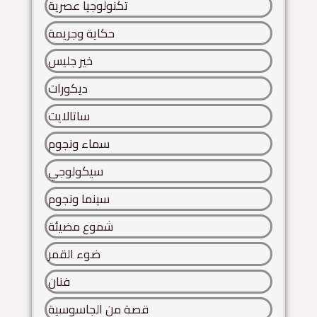
تكنولوجيا عصرية
حكاية وجريمة
خير جليس
ديكورات
ساتالايت
سماء ونجوم
سيكولوجي
سينما ونجوم
شموع مضيئة
ضوء القمر
فنان
قصة من الجاسوسية