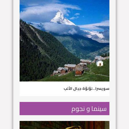
سويسرا…لؤلؤة جبال الألب
سينما و نجوم