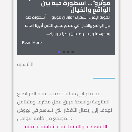
مونرو”… أسطورة حية بين
الجمال
زنوبيا… 
الواقع والخيال
أساطير س
أيقونة الإغراء الشقراء “مارلين مونرو”… أسطورة حية
 المنزل
زنوبيا… ملكة 
بين الواقع والخيال في عمق عينيها اللتين أبهرتا العالم
يل المكان
كائنات الحروف.
بسحرهما وجمالهما حزنٌ وضياع, ووراء...
السماء.. ويهجو 
Read More
Read More
الرئيسـية
مجلة تهاني مجلة خاصة … تقدم المواضيع
المتنوعة بواسطة فريق عمل محترف ومتكامل
نهدف إلى إيصال الأفكار التي تساهم في نهوض
المجتمع من كافة النواحي :
الاقتصادية والاجتماعية والثقافية والفنية