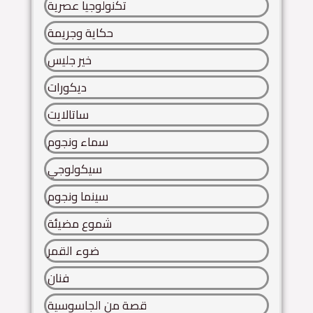
تكنولوجيا عصرية
حكاية وجريمة
خير جليس
ديكورات
ساتالايت
سماء ونجوم
سيكولوجي
سينما ونجوم
شموع مضيئة
ضوء القمر
فنان
قصة من الجاسوسية