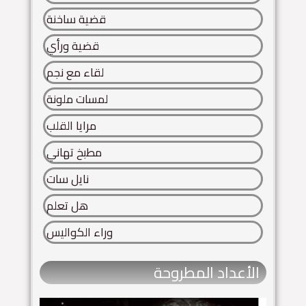
قضية ساخنة
قضية ورأي
لقاء مع نجم
لمسات ملونة
مرايا القلب
مطبخ تهاني
نايل سات
هل تعلم
وراء الكواليس