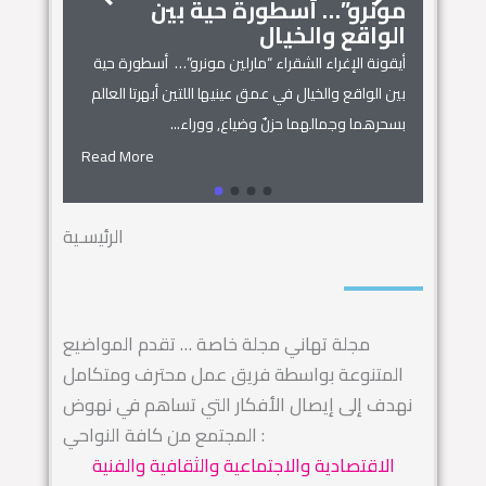
مونرو”… أسطورة حية بين
الجمال
زنوبيا… 
الواقع والخيال
أساطير س
أيقونة الإغراء الشقراء “مارلين مونرو”… أسطورة حية
 المنزل
زنوبيا… ملكة 
بين الواقع والخيال في عمق عينيها اللتين أبهرتا العالم
يل المكان
كائنات الحروف.
بسحرهما وجمالهما حزنٌ وضياع, ووراء...
السماء.. ويهجو 
Read More
Read More
الرئيسـية
مجلة تهاني مجلة خاصة … تقدم المواضيع
المتنوعة بواسطة فريق عمل محترف ومتكامل
نهدف إلى إيصال الأفكار التي تساهم في نهوض
المجتمع من كافة النواحي :
الاقتصادية والاجتماعية والثقافية والفنية