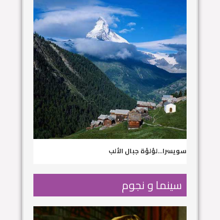
سويسرا…لؤلؤة جبال الألب
سينما و نجوم