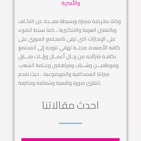
والأسرية
وذلك بطـريقة مميزة وبسيطة بعيــدة عن التكـلف
وباللغتين العربية والانكليزية .. كما نسلط الضوء
على الإنجازات التي ترقى بالمجتمع السوري على
كافة الأصعدة. مجلــة تهاني تتوجه إلى المجتمع
بكافـة شرائحه من رجـال أعمــال وربّــات منـــازل
وموظفيـــن وشــباب ومراهقين وعـامة الشعب.
ميزاتنا المصداقية والموضوعية .. حيث نقدم
للقارئ صورة واقعية وشفافة وملتزمة.
احدث مقالاتنا