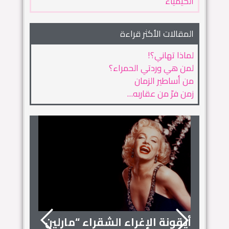
الكيمياء
المقالات الأكثر قراءة
لماذا تهاني؟!
لمن هي وردتي الحمراء؟
من أساطير الزمان
زمن فرّ من عقاربه…
أيقونة الإغراء الشقراء “مارلين