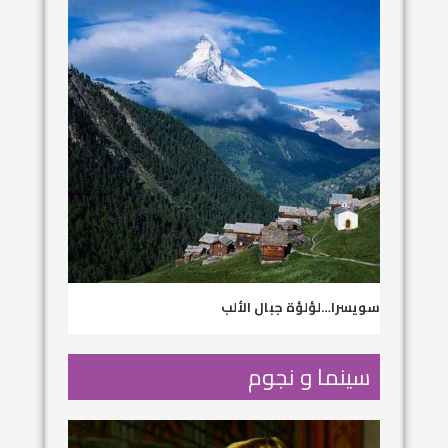
سويسرا…لؤلؤة جبال الألب
سينما و نجوم