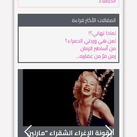
الكيمياء
المقالات الأكثر قراءة
لماذا تهاني؟!
لمن هي وردتي الحمراء؟
من أساطير الزمان
زمن فرّ من عقاربه…
أيقونة الإغراء الشقراء “مارلين