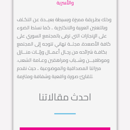
والأسرية
وذلك بطـريقة مميزة وبسيطة بعيــدة عن التكـلف
وباللغتين العربية والانكليزية .. كما نسلط الضوء
على الإنجازات التي ترقى بالمجتمع السوري على
كافة الأصعدة. مجلــة تهاني تتوجه إلى المجتمع
بكافـة شرائحه من رجـال أعمــال وربّــات منـــازل
وموظفيـــن وشــباب ومراهقين وعـامة الشعب.
ميزاتنا المصداقية والموضوعية .. حيث نقدم
للقارئ صورة واقعية وشفافة وملتزمة.
احدث مقالاتنا