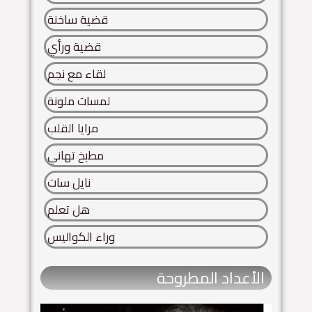
قضية ساخنة
قضية ورأي
لقاء مع نجم
لمسات ملونة
مرايا القلب
مطبخ تهاني
نايل سات
هل تعلم
وراء الكواليس