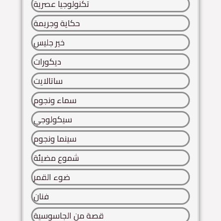
تكنولوجيا عصرية
حكاية وجريمة
خير جليس
ديكورات
ساتالايت
سماء ونجوم
سيكولوجي
سينما ونجوم
شموع مضيئة
ضوء القمر
فنان
قصة من الجاسوسية