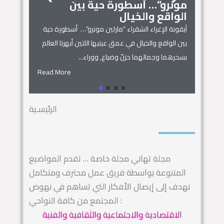
مونرو”… أسطورة حية بين
الجمال
زنوبيا… 
الواقع والخيال
أساطير س
أيقونة الإغراء الشقراء “مارلين مونرو”… أسطورة حية
 المنزل
زنوبيا… ملكة 
بين الواقع والخيال في عمق عينيها اللتين أبهرتا العالم
يل المكان
كائنات الحروف.
بسحرهما وجمالهما حزنٌ وضياع, ووراء...
السماء.. ويهجو 
Read More
Read More
الرئيسـية
مجلة تهاني مجلة خاصة … تقدم المواضيع
المتنوعة بواسطة فريق عمل محترف ومتكامل
نهدف إلى إيصال الأفكار التي تساهم في نهوض
المجتمع من كافة النواحي :
الاقتصادية والاجتماعية والثقافية والفنية