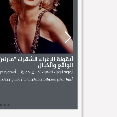
أيقونة الإغراء الشقراء “مارلي
الواقع والخيال
أيقونة الإغراء الشقراء “مارلين مونرو”… أسطورة حية
 المنزل
أبهرتا العالم بسحرهما وجمالهما حزنٌ وضياع, ووراء...
يل له، فهي كفيلة بتحويل
Read More