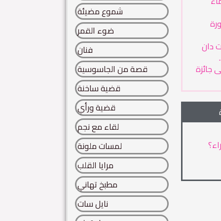
ماء
شموع مضيئة
رة
ضوء القمر
ت دان
فنان
 جائزة
قصة من الجاسوسية
قضية ساخنة
قضية ورأي
لقاء مع نجم
اء؟
لمسات ملونة
مرايا القلب
مطبخ تهاني
نايل سات