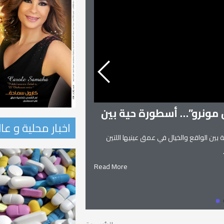
ن مونرو”… أسطورة حية بين
اخبار محلية و عا
 بين الواقع والخيال في عمق عينيها اللتين
زنوبيا… ملكة تدمر و
زنوبيا… ملكة تدمر واحدة من أساطير
Read More
يعانق السماء.. ويهجو الطريق.. إلياذ