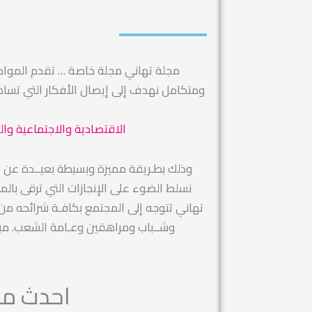
مجلة تهاني مجلة خاصة … تقدم الموا
ومتكامل نهدف إلى إيصال الأفكار التي تس
الاقتصادية والاجتماعية وال
وذلك بطـريقة مميزة وبسيطة بعيــدة عن التك
نسلط الضوء على الإنجازات التي ترقى بال
تهاني تتوجه إلى المجتمع بكافـة شرائحه من رج
وشــباب ومراهقين وعـامة الشعب. ميز
احدث مقا