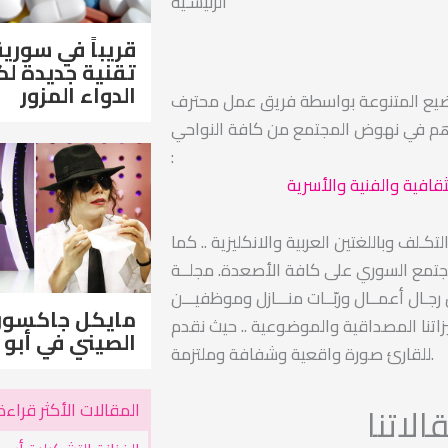
الرئيسـية
قريباً في سورية
تقنية جديدة 
الدواء المزور
ضيع المتنوعة بواسطة فريق عمل محترف
اهم في نهوض المجتمع من كافة النواحي
:
ثقافية والفنية والأسرية
ـلف وباللغتين العربية والانكليزية .. كما
مجتمع السوري على كافة الأصعدة. مجلــة
ـال أعمــال وربّــات منـــازل وموظفيـــن
مايكل جاكسو
اتنا المصداقية والموضوعية .. حيث نقدم
الصيني في أبو 
للقارئ صورة واقعية وشفافة وملتزمة.
المقالات الأكثر قراءة
لاتنا