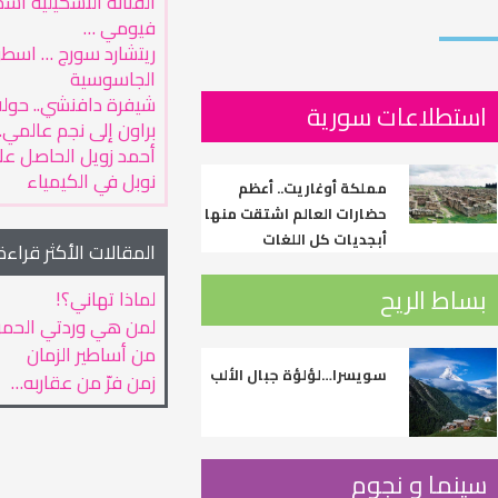
الفنانة التشكيلية أس
فيومي …
ريتشارد سورج … اسطو
الجاسوسية
شيفرة دافنشي.. حول
استطلاعات سورية
براون إلى نجم عالمي..
أحمد زويل الحاصل على
نوبل في الكيمياء
مملكة أوغاريت.. أعظم
حضارات العالم اشتقت منها
أبجديات كل اللغات
المقالات الأكثر قراءة
بساط الريح
لماذا تهاني؟!
لمن هي وردتي الحمر
من أساطير الزمان
سويسرا…لؤلؤة جبال الألب
زمن فرّ من عقاربه…
سينما و نجوم