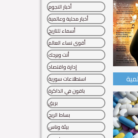
أخبار النجوم
أخبار محلية وعالمية
أسماء للتاريخ
أقوى نساء العالم
أنت وبرجك
إدارة واقتصاد
لمية
استطلاعات سورية
احدة من أساطير سورية..
باقون في الذاكرة
 سورية.. تنتفض كائنات الحروف.. من هنا.. يتقاطر عطر الخلود..
بريق
ة...
بساط الريح
Read More
بيئة وناس