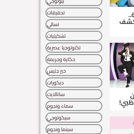
بيولوجي
تحقيقات
..
لكشف
تسالي
تشكيليات
تكنولوجيا عصرية
حكاية وجريمة
خير جليس
ديكورات
ساتالايت
ن
ظبي!
سماء ونجوم
سيكولوجي
سينما ونجوم