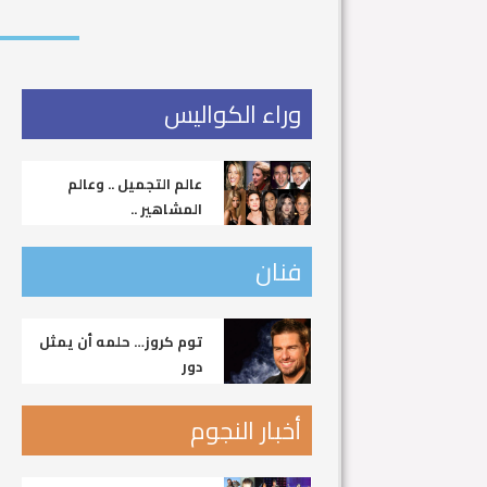
وراء الكواليس
عالم التجميل .. وعالم
المشاهير ..
فنان
توم كروز… حلمه أن يمثل
دور
أخبار النجوم