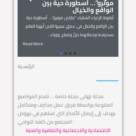
مونرو”… أسطورة حية بين
الجمال
زنوبيا… 
الواقع والخيال
أساطير س
أيقونة الإغراء الشقراء “مارلين مونرو”… أسطورة حية
 المنزل
زنوبيا… ملكة 
بين الواقع والخيال في عمق عينيها اللتين أبهرتا العالم
يل المكان
كائنات الحروف.
بسحرهما وجمالهما حزنٌ وضياع, ووراء...
السماء.. ويهجو 
Read More
Read More
الرئيسـية
مجلة تهاني مجلة خاصة … تقدم المواضيع
المتنوعة بواسطة فريق عمل محترف ومتكامل
نهدف إلى إيصال الأفكار التي تساهم في نهوض
المجتمع من كافة النواحي :
الاقتصادية والاجتماعية والثقافية والفنية