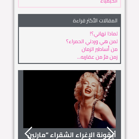
الكيمياء
المقالات الأكثر قراءة
لماذا تهاني؟!
لمن هي وردتي الحمراء؟
من أساطير الزمان
زمن فرّ من عقاربه…
أيقونة الإغراء الشقراء “مارلين