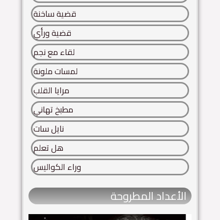
قضية ساخنة
قضية ورأي
لقاء مع نجم
لمسات ملونة
مرايا القلب
مطبخ تهاني
نايل سات
هل تعلم
وراء الكواليس