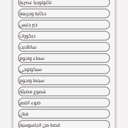
تكنولوجيا عصرية
حكاية وجريمة
خير جليس
ديكورات
ساتالايت
سماء ونجوم
سيكولوجي
سينما ونجوم
شموع مضيئة
ضوء القمر
فنان
قصة من الجاسوسية