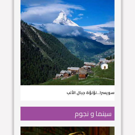
سويسرا…لؤلؤة جبال الألب
سينما و نجوم