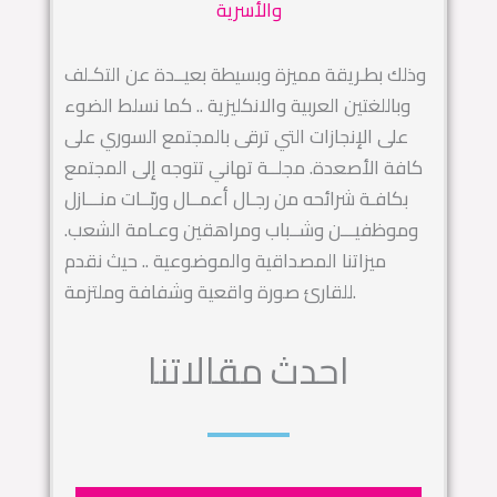
والأسرية
وذلك بطـريقة مميزة وبسيطة بعيــدة عن التكـلف
وباللغتين العربية والانكليزية .. كما نسلط الضوء
على الإنجازات التي ترقى بالمجتمع السوري على
كافة الأصعدة. مجلــة تهاني تتوجه إلى المجتمع
بكافـة شرائحه من رجـال أعمــال وربّــات منـــازل
وموظفيـــن وشــباب ومراهقين وعـامة الشعب.
ميزاتنا المصداقية والموضوعية .. حيث نقدم
للقارئ صورة واقعية وشفافة وملتزمة.
احدث مقالاتنا