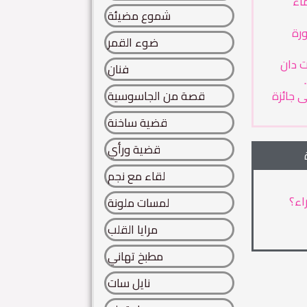
ماء
شموع مضيئة
رة
ضوء القمر
ت دان
فنان
 جائزة
قصة من الجاسوسية
قضية ساخنة
قضية ورأي
لقاء مع نجم
اء؟
لمسات ملونة
مرايا القلب
مطبخ تهاني
نايل سات