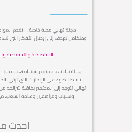
مجلة تهاني مجلة خاصة … تقدم الموا
ومتكامل نهدف إلى إيصال الأفكار التي تس
الاقتصادية والاجتماعية وال
وذلك بطـريقة مميزة وبسيطة بعيــدة عن التك
نسلط الضوء على الإنجازات التي ترقى بال
تهاني تتوجه إلى المجتمع بكافـة شرائحه من رج
وشــباب ومراهقين وعـامة الشعب. ميز
احدث مقا