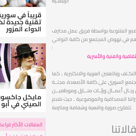
الرئيسـية
قريباً في سورية
تقنية جديدة 
الدواء المزور
ضيع المتنوعة بواسطة فريق عمل محترف
اهم في نهوض المجتمع من كافة النواحي
:
ثقافية والفنية والأسرية
ـلف وباللغتين العربية والانكليزية .. كما
مجتمع السوري على كافة الأصعدة. مجلــة
ـال أعمــال وربّــات منـــازل وموظفيـــن
مايكل جاكسو
اتنا المصداقية والموضوعية .. حيث نقدم
الصيني في أبو 
للقارئ صورة واقعية وشفافة وملتزمة.
المقالات الأكثر قراءة
لاتنا