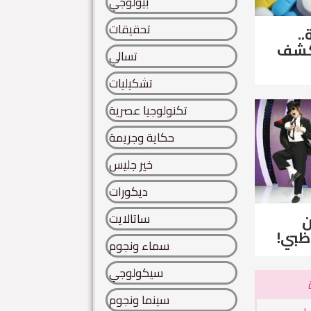
بيولوجي
تحقيقات
..
لكشف
تسالي
تشكيليات
تكنولوجيا عصرية
حكاية وجريمة
خير جليس
ديكورات
ساتالايت
ن
ظبي!
سماء ونجوم
سيكولوجي
سينما ونجوم