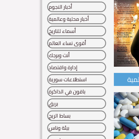
أخبار النجوم
أخبار محلية وعالمية
أسماء للتاريخ
أقوى نساء العالم
أنت وبرجك
إدارة واقتصاد
لمية
استطلاعات سورية
احدة من أساطير سورية..
باقون في الذاكرة
 سورية.. تنتفض كائنات الحروف.. من هنا.. يتقاطر عطر الخلود..
بريق
ة...
بساط الريح
Read More
بيئة وناس