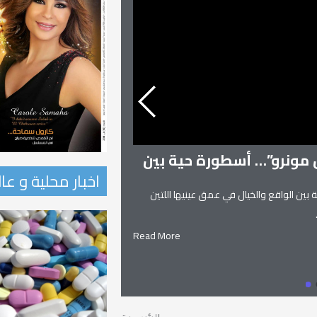
ن مونرو”… أسطورة حية بين
اخبار محلية و عا
 بين الواقع والخيال في عمق عينيها اللتين
زنوبيا… ملكة تدمر و
زنوبيا… ملكة تدمر واحدة من أساطير
Read More
يعانق السماء.. ويهجو الطريق.. إلياذ