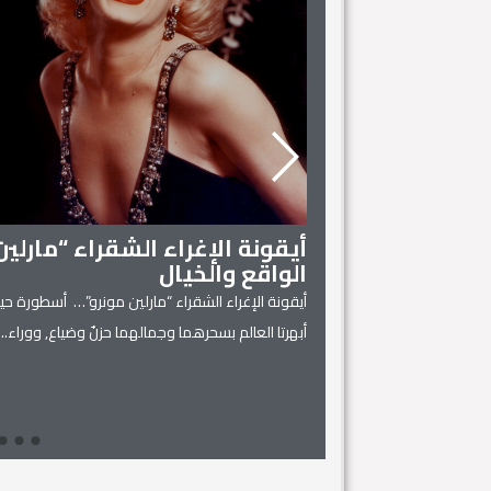
أيقونة الإغراء الشقراء “مارلي
الواقع والخيال
أيقونة الإغراء الشقراء “مارلين مونرو”… أسطورة حية
 المنزل
أبهرتا العالم بسحرهما وجمالهما حزنٌ وضياع, ووراء...
يل له، فهي كفيلة بتحويل
Read More