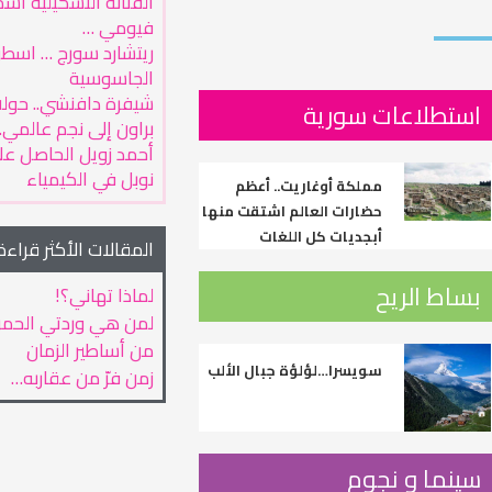
الفنانة التشكيلية أس
فيومي …
ريتشارد سورج … اسطو
الجاسوسية
شيفرة دافنشي.. حول
استطلاعات سورية
براون إلى نجم عالمي..
أحمد زويل الحاصل على
نوبل في الكيمياء
مملكة أوغاريت.. أعظم
حضارات العالم اشتقت منها
أبجديات كل اللغات
المقالات الأكثر قراءة
بساط الريح
لماذا تهاني؟!
لمن هي وردتي الحمر
من أساطير الزمان
سويسرا…لؤلؤة جبال الألب
زمن فرّ من عقاربه…
سينما و نجوم