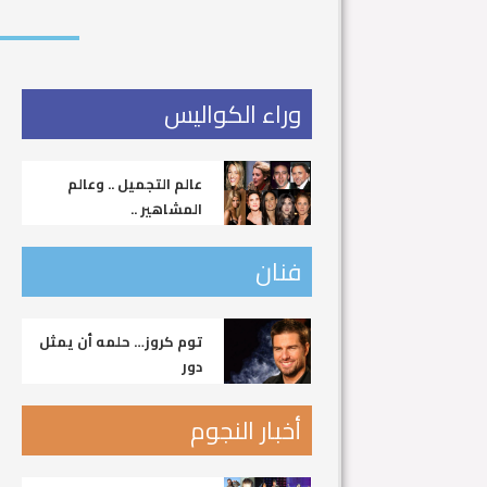
وراء الكواليس
عالم التجميل .. وعالم
المشاهير ..
فنان
توم كروز… حلمه أن يمثل
دور
أخبار النجوم