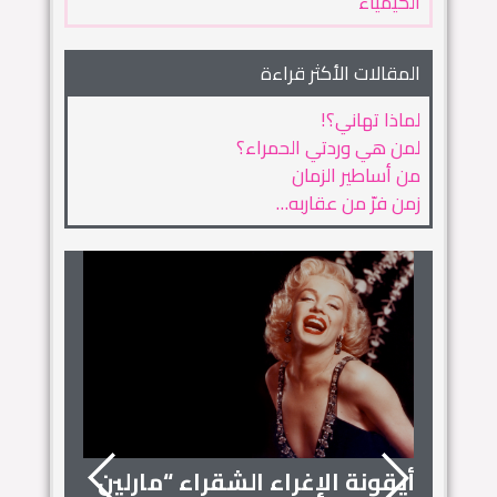
الكيمياء
المقالات الأكثر قراءة
لماذا تهاني؟!
لمن هي وردتي الحمراء؟
من أساطير الزمان
زمن فرّ من عقاربه…
أيقونة الإغراء الشقراء “مارلين