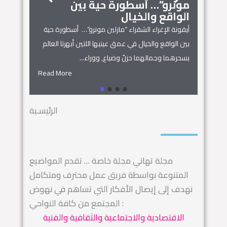
مونرو”… أسطورة حية بين
الجمال
زنوبيا… 
الواقع والخيال
أساطير س
أيقونة الإغراء الشقراء “مارلين مونرو”… أسطورة حية
 المنزل
زنوبيا… ملكة 
بين الواقع والخيال في عمق عينيها اللتين أبهرتا العالم
يل المكان
كائنات الحروف.
بسحرهما وجمالهما حزنٌ وضياع, ووراء...
السماء.. ويهجو 
Read More
Read More
الرئيسـية
مجلة تهاني مجلة خاصة … تقدم المواضيع
المتنوعة بواسطة فريق عمل محترف ومتكامل
نهدف إلى إيصال الأفكار التي تساهم في نهوض
المجتمع من كافة النواحي :
الاقتصادية والاجتماعية والثقافية والفنية