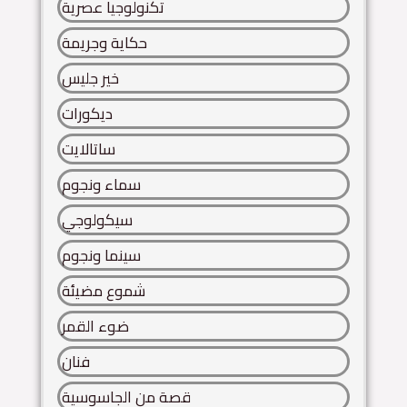
تكنولوجيا عصرية
حكاية وجريمة
خير جليس
ديكورات
ساتالايت
سماء ونجوم
سيكولوجي
سينما ونجوم
شموع مضيئة
ضوء القمر
فنان
قصة من الجاسوسية