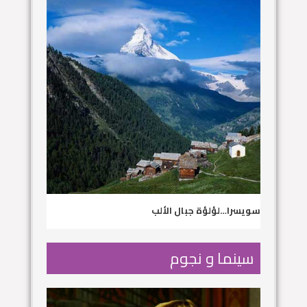
سويسرا…لؤلؤة جبال الألب
سينما و نجوم