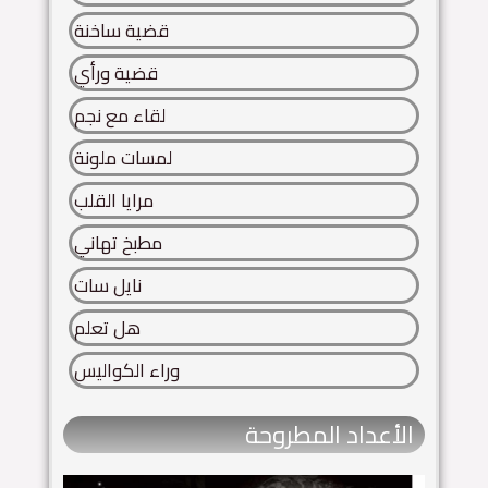
قضية ساخنة
قضية ورأي
لقاء مع نجم
لمسات ملونة
مرايا القلب
مطبخ تهاني
نايل سات
هل تعلم
وراء الكواليس