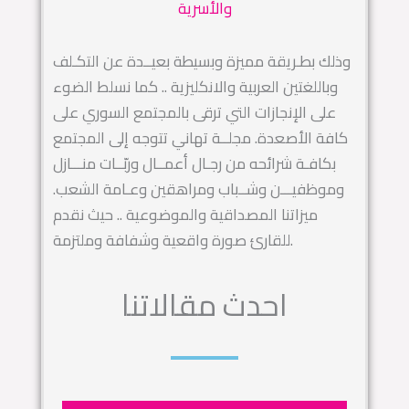
والأسرية
وذلك بطـريقة مميزة وبسيطة بعيــدة عن التكـلف
وباللغتين العربية والانكليزية .. كما نسلط الضوء
على الإنجازات التي ترقى بالمجتمع السوري على
كافة الأصعدة. مجلــة تهاني تتوجه إلى المجتمع
بكافـة شرائحه من رجـال أعمــال وربّــات منـــازل
وموظفيـــن وشــباب ومراهقين وعـامة الشعب.
ميزاتنا المصداقية والموضوعية .. حيث نقدم
للقارئ صورة واقعية وشفافة وملتزمة.
احدث مقالاتنا