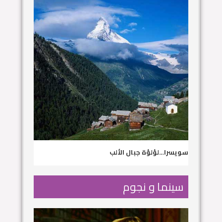
سويسرا…لؤلؤة جبال الألب
سينما و نجوم