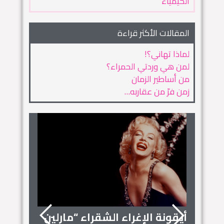
الكيمياء
المقالات الأكثر قراءة
لماذا تهاني؟!
لمن هي وردتي الحمراء؟
من أساطير الزمان
زمن فرّ من عقاربه…
أيقونة الإغراء الشقراء “مارلين