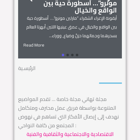
مونرو”… أسطورة حية بين
الجمال
زنوبيا… 
الواقع والخيال
أساطير س
أيقونة الإغراء الشقراء “مارلين مونرو”… أسطورة حية
 المنزل
زنوبيا… ملكة 
بين الواقع والخيال في عمق عينيها اللتين أبهرتا العالم
يل المكان
كائنات الحروف.
بسحرهما وجمالهما حزنٌ وضياع, ووراء...
السماء.. ويهجو 
Read More
Read More
الرئيسـية
مجلة تهاني مجلة خاصة … تقدم المواضيع
المتنوعة بواسطة فريق عمل محترف ومتكامل
نهدف إلى إيصال الأفكار التي تساهم في نهوض
المجتمع من كافة النواحي :
الاقتصادية والاجتماعية والثقافية والفنية