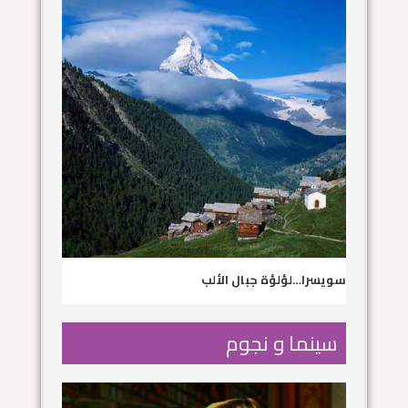
سويسرا…لؤلؤة جبال الألب
سينما و نجوم