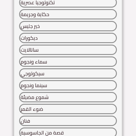
تكنولوجيا عصرية
حكاية وجريمة
خير جليس
ديكورات
ساتالايت
سماء ونجوم
سيكولوجي
سينما ونجوم
شموع مضيئة
ضوء القمر
فنان
قصة من الجاسوسية