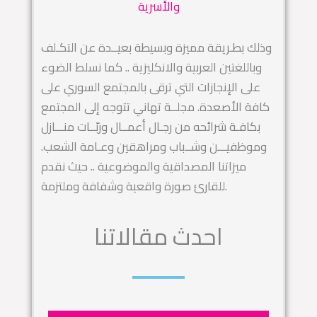
والأسرية
وذلك بطـريقة مميزة وبسيطة بعيــدة عن التكـلف
وباللغتين العربية والانكليزية .. كما نسلط الضوء
على الإنجازات التي ترقى بالمجتمع السوري على
كافة الأصعدة. مجلــة تهاني تتوجه إلى المجتمع
بكافـة شرائحه من رجـال أعمــال وربّــات منـــازل
وموظفيـــن وشــباب ومراهقين وعـامة الشعب.
ميزاتنا المصداقية والموضوعية .. حيث نقدم
للقارئ صورة واقعية وشفافة وملتزمة.
احدث مقالاتنا