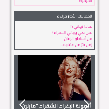
الكيمياء
المقالات الأكثر قراءة
لماذا تهاني؟!
لمن هي وردتي الحمراء؟
من أساطير الزمان
زمن فرّ من عقاربه…
أيقونة الإغراء الشقراء “مارلين