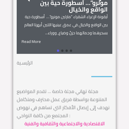
مونرو”… أسطورة حية بين
الجمال
زنوبيا… 
الواقع والخيال
أساطير س
أيقونة الإغراء الشقراء “مارلين مونرو”… أسطورة حية
 المنزل
زنوبيا… ملكة 
بين الواقع والخيال في عمق عينيها اللتين أبهرتا العالم
يل المكان
كائنات الحروف.
بسحرهما وجمالهما حزنٌ وضياع, ووراء...
السماء.. ويهجو 
Read More
Read More
الرئيسـية
مجلة تهاني مجلة خاصة … تقدم المواضيع
المتنوعة بواسطة فريق عمل محترف ومتكامل
نهدف إلى إيصال الأفكار التي تساهم في نهوض
المجتمع من كافة النواحي :
الاقتصادية والاجتماعية والثقافية والفنية