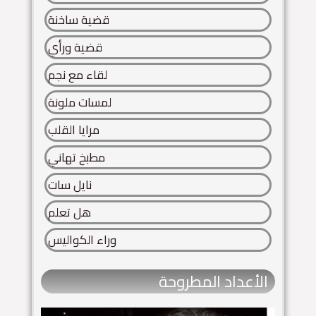
قضية ساخنة
قضية ورأي
لقاء مع نجم
لمسات ملونة
مرايا القلب
مطبخ تهاني
نايل سات
هل تعلم
وراء الكواليس