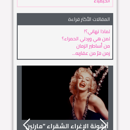
الكيمياء
المقالات الأكثر قراءة
لماذا تهاني؟!
لمن هي وردتي الحمراء؟
من أساطير الزمان
زمن فرّ من عقاربه…
أيقونة الإغراء الشقراء “مارلين