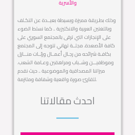
والأسرية
وذلك بطـريقة مميزة وبسيطة بعيــدة عن التكـلف
وباللغتين العربية والانكليزية .. كما نسلط الضوء
على الإنجازات التي ترقى بالمجتمع السوري على
كافة الأصعدة. مجلــة تهاني تتوجه إلى المجتمع
بكافـة شرائحه من رجـال أعمــال وربّــات منـــازل
وموظفيـــن وشــباب ومراهقين وعـامة الشعب.
ميزاتنا المصداقية والموضوعية .. حيث نقدم
للقارئ صورة واقعية وشفافة وملتزمة.
احدث مقالاتنا