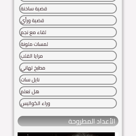
قضية ساخنة
قضية ورأي
لقاء مع نجم
لمسات ملونة
مرايا القلب
مطبخ تهاني
نايل سات
هل تعلم
وراء الكواليس