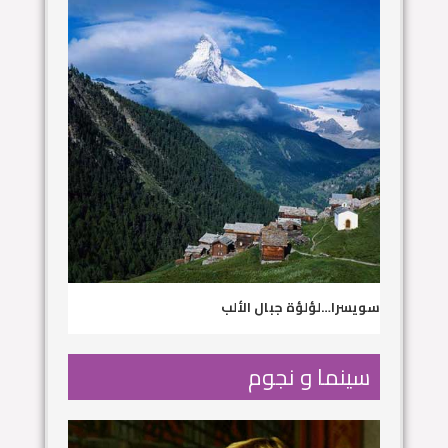
سويسرا…لؤلؤة جبال الألب
سينما و نجوم