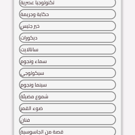
تكنولوجيا عصرية
حكاية وجريمة
خير جليس
ديكورات
ساتالايت
سماء ونجوم
سيكولوجي
سينما ونجوم
شموع مضيئة
ضوء القمر
فنان
قصة من الجاسوسية