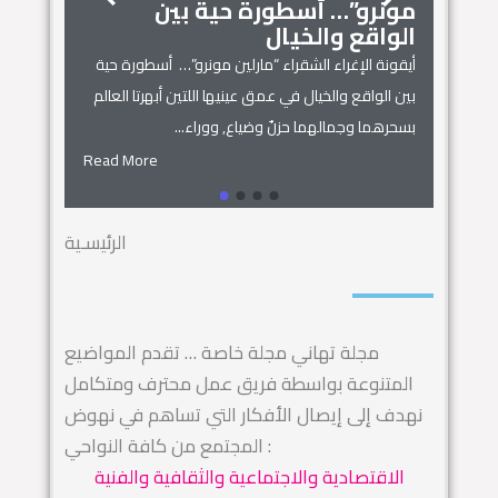
مونرو”… أسطورة حية بين
الجمال
زنوبيا… 
الواقع والخيال
أساطير س
أيقونة الإغراء الشقراء “مارلين مونرو”… أسطورة حية
 المنزل
زنوبيا… ملكة 
بين الواقع والخيال في عمق عينيها اللتين أبهرتا العالم
يل المكان
كائنات الحروف.
بسحرهما وجمالهما حزنٌ وضياع, ووراء...
السماء.. ويهجو 
Read More
Read More
الرئيسـية
مجلة تهاني مجلة خاصة … تقدم المواضيع
المتنوعة بواسطة فريق عمل محترف ومتكامل
نهدف إلى إيصال الأفكار التي تساهم في نهوض
المجتمع من كافة النواحي :
الاقتصادية والاجتماعية والثقافية والفنية