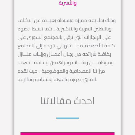
والأسرية
وذلك بطـريقة مميزة وبسيطة بعيــدة عن التكـلف
وباللغتين العربية والانكليزية .. كما نسلط الضوء
على الإنجازات التي ترقى بالمجتمع السوري على
كافة الأصعدة. مجلــة تهاني تتوجه إلى المجتمع
بكافـة شرائحه من رجـال أعمــال وربّــات منـــازل
وموظفيـــن وشــباب ومراهقين وعـامة الشعب.
ميزاتنا المصداقية والموضوعية .. حيث نقدم
للقارئ صورة واقعية وشفافة وملتزمة.
احدث مقالاتنا