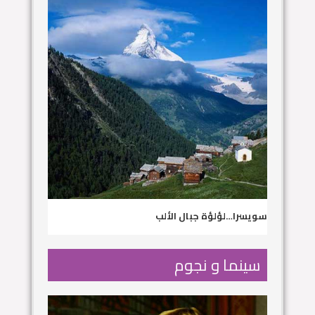
سويسرا…لؤلؤة جبال الألب
سينما و نجوم