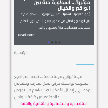
مونرو”… أسطورة حية بين
الجمال
زنوبيا… 
الواقع والخيال
أساطير س
أيقونة الإغراء الشقراء “مارلين مونرو”… أسطورة حية
 المنزل
زنوبيا… ملكة 
بين الواقع والخيال في عمق عينيها اللتين أبهرتا العالم
يل المكان
كائنات الحروف.
بسحرهما وجمالهما حزنٌ وضياع, ووراء...
السماء.. ويهجو 
Read More
Read More
الرئيسـية
مجلة تهاني مجلة خاصة … تقدم المواضيع
المتنوعة بواسطة فريق عمل محترف ومتكامل
نهدف إلى إيصال الأفكار التي تساهم في نهوض
المجتمع من كافة النواحي :
الاقتصادية والاجتماعية والثقافية والفنية