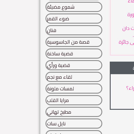
ماء
شموع مضيئة
رة
ضوء القمر
ت دان
فنان
 جائزة
قصة من الجاسوسية
قضية ساخنة
قضية ورأي
لقاء مع نجم
اء؟
لمسات ملونة
مرايا القلب
مطبخ تهاني
نايل سات