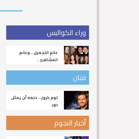
وراء الكواليس
عالم التجميل .. وعالم
المشاهير ..
فنان
توم كروز… حلمه أن يمثل
دور
أخبار النجوم