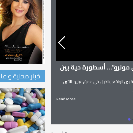
ن مونرو”… أسطورة حية بين
اخبار محلية و عا
 بين الواقع والخيال في عمق عينيها اللتين
زنوبيا… ملكة تدمر و
زنوبيا… ملكة تدمر واحدة من أساطير
Read More
يعانق السماء.. ويهجو الطريق.. إلياذ