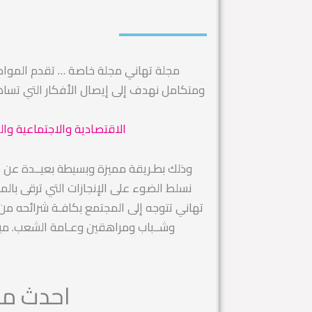
مجلة تهاني مجلة خاصة … تقدم الموا
ومتكامل نهدف إلى إيصال الأفكار التي تس
الاقتصادية والاجتماعية وال
وذلك بطـريقة مميزة وبسيطة بعيــدة عن التك
نسلط الضوء على الإنجازات التي ترقى بال
تهاني تتوجه إلى المجتمع بكافـة شرائحه من رج
وشــباب ومراهقين وعـامة الشعب. ميز
احدث مقا