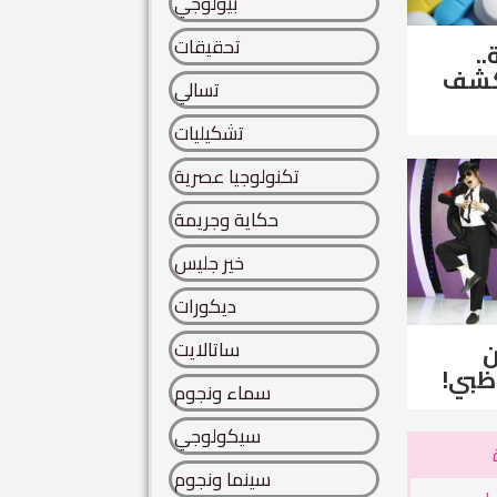
بيولوجي
تحقيقات
..
لكشف
تسالي
تشكيليات
تكنولوجيا عصرية
حكاية وجريمة
خير جليس
ديكورات
ساتالايت
ن
ظبي!
سماء ونجوم
سيكولوجي
سينما ونجوم