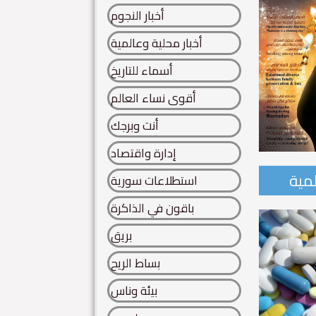
أخبار النجوم
أخبار محلية وعالمية
أسماء للتاريخ
أقوى نساء العالم
أنت وبرجك
إدارة واقتصاد
لمية
استطلاعات سورية
احدة من أساطير سورية..
باقون في الذاكرة
 سورية.. تنتفض كائنات الحروف.. من هنا.. يتقاطر عطر الخلود..
بريق
ة...
بساط الريح
Read More
بيئة وناس