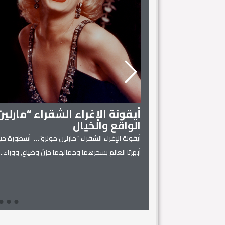
أيقونة الإغراء الشقراء “مارلي
الواقع والخيال
أيقونة الإغراء الشقراء “مارلين مونرو”… أسطورة حية
 المنزل
أبهرتا العالم بسحرهما وجمالهما حزنٌ وضياع, ووراء...
يل له، فهي كفيلة بتحويل
Read More