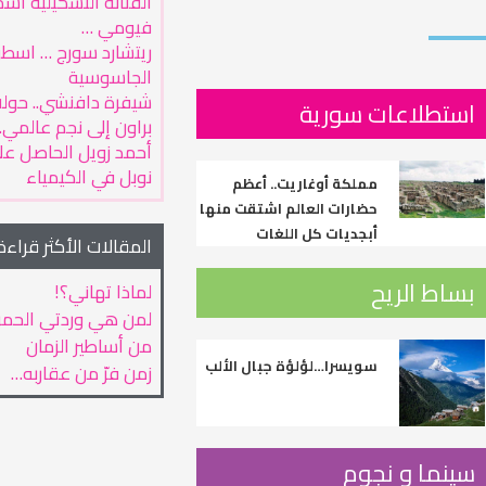
الفنانة التشكيلية أس
فيومي …
ريتشارد سورج … اسطو
الجاسوسية
شيفرة دافنشي.. حول
استطلاعات سورية
براون إلى نجم عالمي..
أحمد زويل الحاصل على
نوبل في الكيمياء
مملكة أوغاريت.. أعظم
حضارات العالم اشتقت منها
أبجديات كل اللغات
المقالات الأكثر قراءة
بساط الريح
لماذا تهاني؟!
لمن هي وردتي الحمر
من أساطير الزمان
سويسرا…لؤلؤة جبال الألب
زمن فرّ من عقاربه…
سينما و نجوم