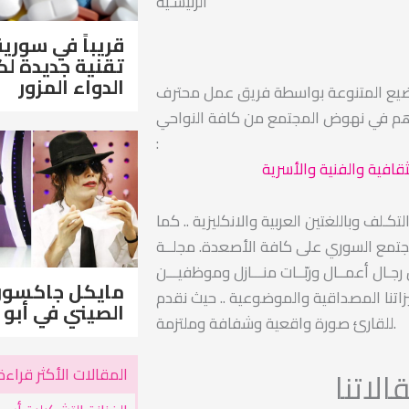
الرئيسـية
قريباً في سورية
تقنية جديدة 
الدواء المزور
ضيع المتنوعة بواسطة فريق عمل محترف
اهم في نهوض المجتمع من كافة النواحي
:
ثقافية والفنية والأسرية
ـلف وباللغتين العربية والانكليزية .. كما
مجتمع السوري على كافة الأصعدة. مجلــة
ـال أعمــال وربّــات منـــازل وموظفيـــن
مايكل جاكسو
اتنا المصداقية والموضوعية .. حيث نقدم
الصيني في أبو 
للقارئ صورة واقعية وشفافة وملتزمة.
المقالات الأكثر قراءة
لاتنا