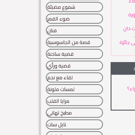
ماء
شموع مضيئة
رة
ضوء القمر
ت دان
فنان
 جائزة
قصة من الجاسوسية
قضية ساخنة
قضية ورأي
لقاء مع نجم
اء؟
لمسات ملونة
مرايا القلب
مطبخ تهاني
نايل سات