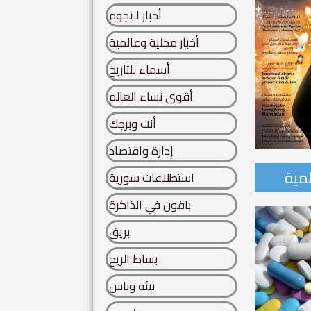
أخبار النجوم
أخبار محلية وعالمية
أسماء للتاريخ
أقوى نساء العالم
أنت وبرجك
إدارة واقتصاد
لمية
استطلاعات سورية
احدة من أساطير سورية..
باقون في الذاكرة
 سورية.. تنتفض كائنات الحروف.. من هنا.. يتقاطر عطر الخلود..
بريق
ة...
بساط الريح
Read More
بيئة وناس