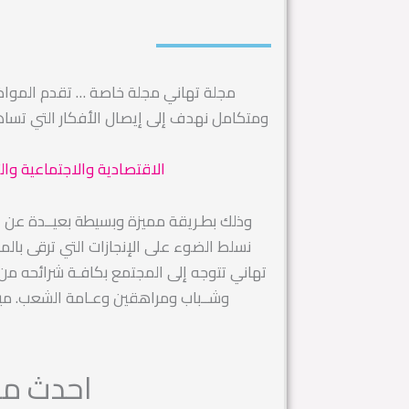
مجلة تهاني مجلة خاصة … تقدم الموا
ومتكامل نهدف إلى إيصال الأفكار التي تس
الاقتصادية والاجتماعية وال
وذلك بطـريقة مميزة وبسيطة بعيــدة عن التك
نسلط الضوء على الإنجازات التي ترقى بال
تهاني تتوجه إلى المجتمع بكافـة شرائحه من رج
وشــباب ومراهقين وعـامة الشعب. ميز
احدث مقا