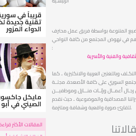
الرئيسـية
قريباً في سورية
تقنية جديدة 
الدواء المزور
ضيع المتنوعة بواسطة فريق عمل محترف
اهم في نهوض المجتمع من كافة النواحي
:
ثقافية والفنية والأسرية
ـلف وباللغتين العربية والانكليزية .. كما
مجتمع السوري على كافة الأصعدة. مجلــة
ـال أعمــال وربّــات منـــازل وموظفيـــن
مايكل جاكسو
اتنا المصداقية والموضوعية .. حيث نقدم
الصيني في أبو 
للقارئ صورة واقعية وشفافة وملتزمة.
المقالات الأكثر قراءة
لاتنا