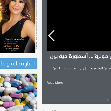
ن مونرو”… أسطورة حية بين
اخبار محلية و عا
 بين الواقع والخيال في عمق عينيها اللتين
زنوبيا… ملكة تدمر و
زنوبيا… ملكة تدمر واحدة من أساطير
Read More
يعانق السماء.. ويهجو الطريق.. إلياذ