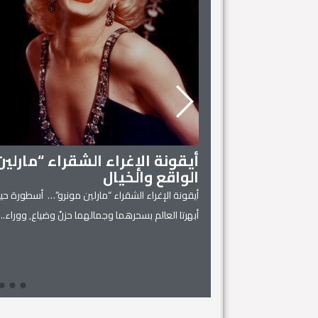
أيقونة الإغراء الشقراء “مارلي
الواقع والخيال
أيقونة الإغراء الشقراء “مارلين مونرو”… أسطورة حية
 المنزل
أبهرتا العالم بسحرهما وجمالهما حزنٌ وضياع, ووراء...
يل له، فهي كفيلة بتحويل
Read More