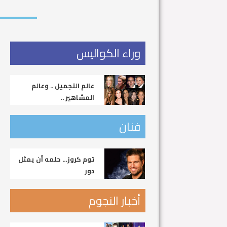
وراء الكواليس
عالم التجميل .. وعالم
المشاهير ..
فنان
توم كروز… حلمه أن يمثل
دور
أخبار النجوم