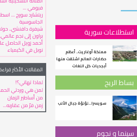
الفنانة التشكيلية أس
فيومي …
ريتشارد سورج … اسطو
الجاسوسية
شيفرة دافنشي.. حول
استطلاعات سورية
براون إلى نجم عالمي..
أحمد زويل الحاصل على
نوبل في الكيمياء
مملكة أوغاريت.. أعظم
حضارات العالم اشتقت منها
أبجديات كل اللغات
المقالات الأكثر قراءة
بساط الريح
لماذا تهاني؟!
لمن هي وردتي الحمر
من أساطير الزمان
سويسرا…لؤلؤة جبال الألب
زمن فرّ من عقاربه…
سينما و نجوم