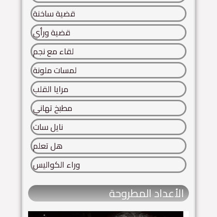
قضية ساخنة
قضية ورأي
لقاء مع نجم
لمسات ملونة
مرايا القلب
مطبخ تهاني
نايل سات
هل تعلم
وراء الكواليس