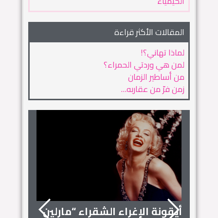
الكيمياء
المقالات الأكثر قراءة
لماذا تهاني؟!
لمن هي وردتي الحمراء؟
من أساطير الزمان
زمن فرّ من عقاربه…
أيقونة الإغراء الشقراء “مارلين