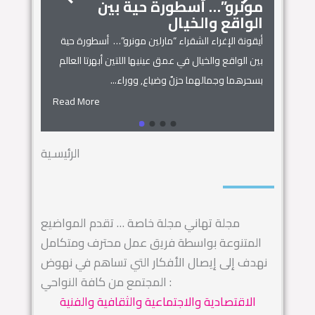
مونرو”… أسطورة حية بين
الجمال
زنوبيا… 
الواقع والخيال
أساطير س
أيقونة الإغراء الشقراء “مارلين مونرو”… أسطورة حية
 المنزل
زنوبيا… ملكة 
بين الواقع والخيال في عمق عينيها اللتين أبهرتا العالم
يل المكان
كائنات الحروف.
بسحرهما وجمالهما حزنٌ وضياع, ووراء...
السماء.. ويهجو 
Read More
Read More
الرئيسـية
مجلة تهاني مجلة خاصة … تقدم المواضيع
المتنوعة بواسطة فريق عمل محترف ومتكامل
نهدف إلى إيصال الأفكار التي تساهم في نهوض
المجتمع من كافة النواحي :
الاقتصادية والاجتماعية والثقافية والفنية