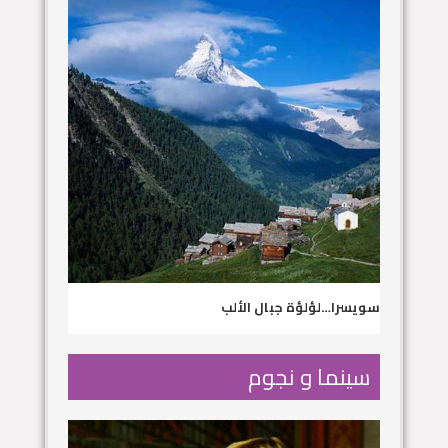
سويسرا…لؤلؤة جبال الألب
سينما و نجوم