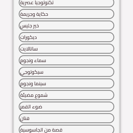
تكنولوجيا عصرية
حكاية وجريمة
خير جليس
ديكورات
ساتالايت
سماء ونجوم
سيكولوجي
سينما ونجوم
شموع مضيئة
ضوء القمر
فنان
قصة من الجاسوسية