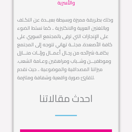
والأسرية
وذلك بطـريقة مميزة وبسيطة بعيــدة عن التكـلف
وباللغتين العربية والانكليزية .. كما نسلط الضوء
على الإنجازات التي ترقى بالمجتمع السوري على
كافة الأصعدة. مجلــة تهاني تتوجه إلى المجتمع
بكافـة شرائحه من رجـال أعمــال وربّــات منـــازل
وموظفيـــن وشــباب ومراهقين وعـامة الشعب.
ميزاتنا المصداقية والموضوعية .. حيث نقدم
للقارئ صورة واقعية وشفافة وملتزمة.
احدث مقالاتنا