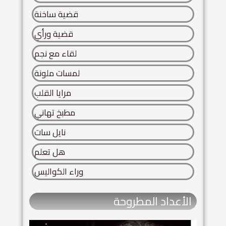
قضية ساخنة
قضية ورأي
لقاء مع نجم
لمسات ملونة
مرايا القلب
مطبخ تهاني
نايل سات
هل تعلم
وراء الكواليس