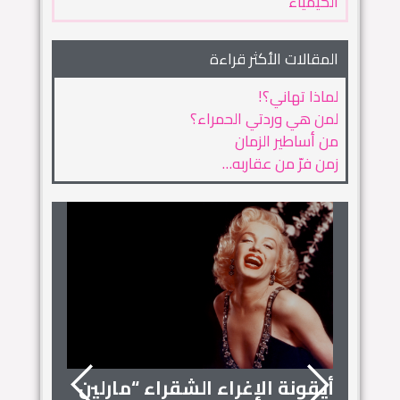
الكيمياء
المقالات الأكثر قراءة
لماذا تهاني؟!
لمن هي وردتي الحمراء؟
من أساطير الزمان
زمن فرّ من عقاربه…
أيقونة الإغراء الشقراء “مارلين