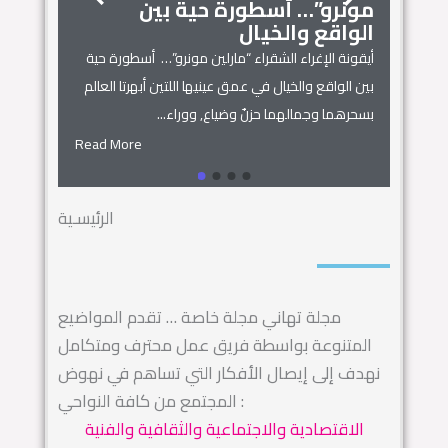
مونرو”… أسطورة حية بين
الجمال
زنوبيا… 
الواقع والخيال
أساطير س
أيقونة الإغراء الشقراء “مارلين مونرو”… أسطورة حية
 المنزل
زنوبيا… ملكة 
بين الواقع والخيال في عمق عينيها اللتين أبهرتا العالم
يل المكان
كائنات الحروف.
بسحرهما وجمالهما حزنٌ وضياع, ووراء...
السماء.. ويهجو 
Read More
Read More
الرئيسـية
مجلة تهاني مجلة خاصة … تقدم المواضيع
المتنوعة بواسطة فريق عمل محترف ومتكامل
نهدف إلى إيصال الأفكار التي تساهم في نهوض
المجتمع من كافة النواحي :
الاقتصادية والاجتماعية والثقافية والفنية