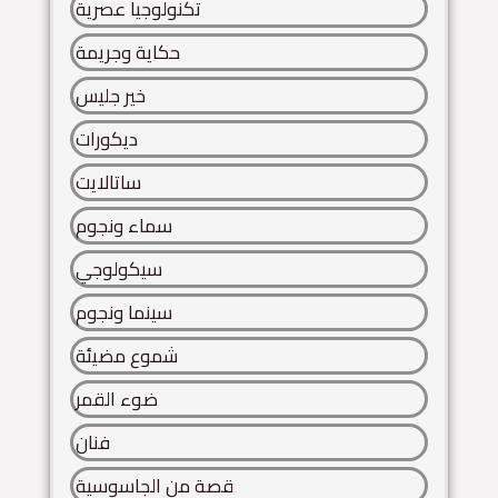
تكنولوجيا عصرية
حكاية وجريمة
خير جليس
ديكورات
ساتالايت
سماء ونجوم
سيكولوجي
سينما ونجوم
شموع مضيئة
ضوء القمر
فنان
قصة من الجاسوسية