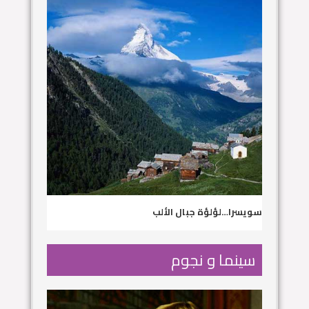
سويسرا…لؤلؤة جبال الألب
سينما و نجوم