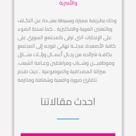
والأسرية
وذلك بطـريقة مميزة وبسيطة بعيــدة عن التكـلف
وباللغتين العربية والانكليزية .. كما نسلط الضوء
على الإنجازات التي ترقى بالمجتمع السوري على
كافة الأصعدة. مجلــة تهاني تتوجه إلى المجتمع
بكافـة شرائحه من رجـال أعمــال وربّــات منـــازل
وموظفيـــن وشــباب ومراهقين وعـامة الشعب.
ميزاتنا المصداقية والموضوعية .. حيث نقدم
للقارئ صورة واقعية وشفافة وملتزمة.
احدث مقالاتنا