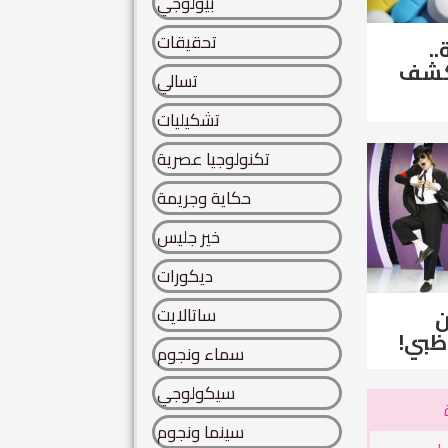
بيولوجي
تحقيقات
..
لكشف
تسالي
تشكيليات
تكنولوجيا عصرية
حكاية وجريمة
خير جليس
ديكورات
ساتالايت
ن
ظبي!
سماء ونجوم
سيكولوجي
سينما ونجوم