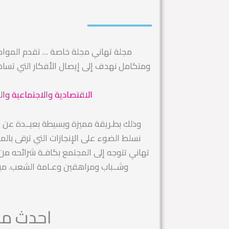
مجلة تهاني مجلة خاصة … تقدم الموا
ومتكامل نهدف إلى إيصال الأفكار التي تس
الاقتصادية والاجتماعية وال
وذلك بطـريقة مميزة وبسيطة بعيــدة عن التك
نسلط الضوء على الإنجازات التي ترقى بال
تهاني تتوجه إلى المجتمع بكافـة شرائحه من رج
وشــباب ومراهقين وعـامة الشعب. ميز
احدث مقا