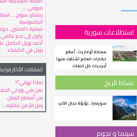
الفنانة التشكيلية أس
فيومي …
ريتشارد سورج … اسطو
الجاسوسية
شيفرة دافنشي.. حول
استطلاعات سورية
براون إلى نجم عالمي..
أحمد زويل الحاصل على
نوبل في الكيمياء
مملكة أوغاريت.. أعظم
حضارات العالم اشتقت منها
أبجديات كل اللغات
المقالات الأكثر قراءة
بساط الريح
لماذا تهاني؟!
لمن هي وردتي الحمر
من أساطير الزمان
سويسرا…لؤلؤة جبال الألب
زمن فرّ من عقاربه…
سينما و نجوم