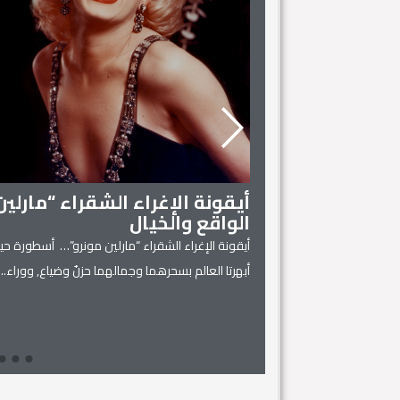
أيقونة الإغراء الشقراء “مارلي
الواقع والخيال
أيقونة الإغراء الشقراء “مارلين مونرو”… أسطورة حية
 المنزل
أبهرتا العالم بسحرهما وجمالهما حزنٌ وضياع, ووراء...
يل له، فهي كفيلة بتحويل
Read More