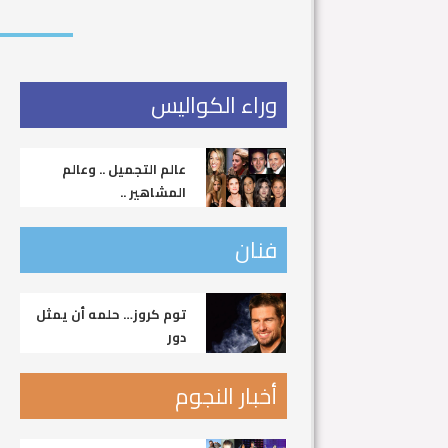
وراء الكواليس
عالم التجميل .. وعالم
المشاهير ..
فنان
توم كروز… حلمه أن يمثل
دور
أخبار النجوم