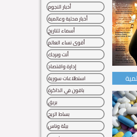
أخبار النجوم
أخبار محلية وعالمية
أسماء للتاريخ
أقوى نساء العالم
أنت وبرجك
إدارة واقتصاد
لمية
استطلاعات سورية
احدة من أساطير سورية..
باقون في الذاكرة
 سورية.. تنتفض كائنات الحروف.. من هنا.. يتقاطر عطر الخلود..
بريق
ة...
بساط الريح
Read More
بيئة وناس