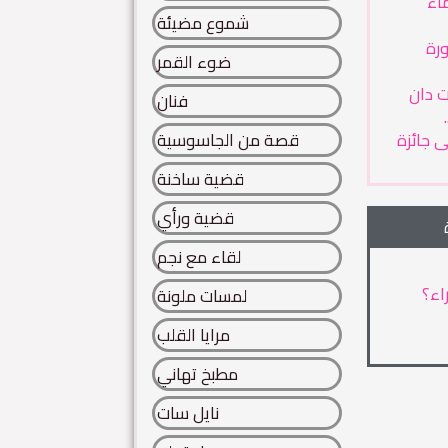
ماء
شموع مضيئة
رة
ضوء القمر
ت دان
فنان
 جائزة
قصة من الجاسوسية
قضية ساخنة
قضية ورأي
لقاء مع نجم
اء؟
لمسات ملونة
مرايا القلب
مطبخ تهاني
نايل سات