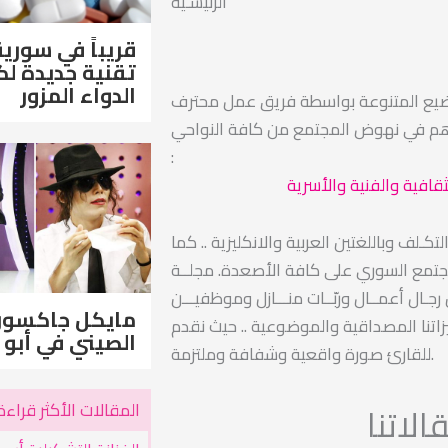
الرئيسـية
قريباً في سورية
تقنية جديدة 
الدواء المزور
ضيع المتنوعة بواسطة فريق عمل محترف
اهم في نهوض المجتمع من كافة النواحي
:
ثقافية والفنية والأسرية
ـلف وباللغتين العربية والانكليزية .. كما
مجتمع السوري على كافة الأصعدة. مجلــة
ـال أعمــال وربّــات منـــازل وموظفيـــن
مايكل جاكسو
اتنا المصداقية والموضوعية .. حيث نقدم
الصيني في أبو 
للقارئ صورة واقعية وشفافة وملتزمة.
المقالات الأكثر قراءة
لاتنا