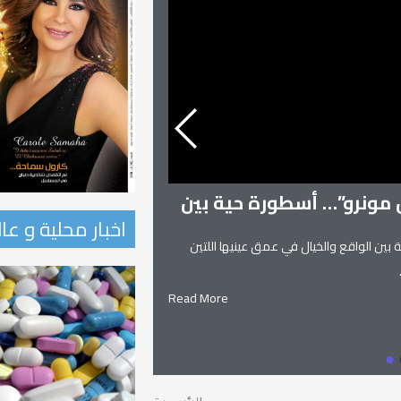
ن مونرو”… أسطورة حية بين
اخبار محلية و عا
 بين الواقع والخيال في عمق عينيها اللتين
زنوبيا… ملكة تدمر و
زنوبيا… ملكة تدمر واحدة من أساطير
Read More
يعانق السماء.. ويهجو الطريق.. إلياذ