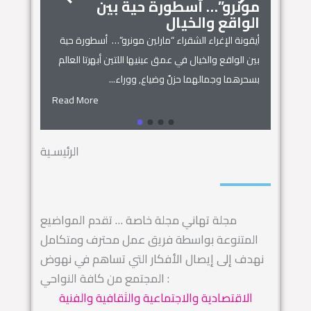
مونرو”… أسطورة حية بين
الجمال
زنوبيا… 
الواقع والخيال
أساطير س
أيقونة الإغراء الشقراء “مارلين مونرو”… أسطورة حية
 المنزل
زنوبيا… ملكة 
بين الواقع والخيال في عمق عينيها اللتين أبهرتا العالم
يل المكان
كائنات الحروف.
بسحرهما وجمالهما حزنٌ وضياع, ووراء...
السماء.. ويهجو 
Read More
Read More
الرئيسـية
مجلة تهاني مجلة خاصة … تقدم المواضيع
المتنوعة بواسطة فريق عمل محترف ومتكامل
نهدف إلى إيصال الأفكار التي تساهم في نهوض
المجتمع من كافة النواحي :
الاقتصادية والاجتماعية والثقافية والفنية