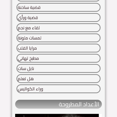
قضية ساخنة
قضية ورأي
لقاء مع نجم
لمسات ملونة
مرايا القلب
مطبخ تهاني
نايل سات
هل تعلم
وراء الكواليس