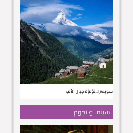
سويسرا…لؤلؤة جبال الألب
سينما و نجوم