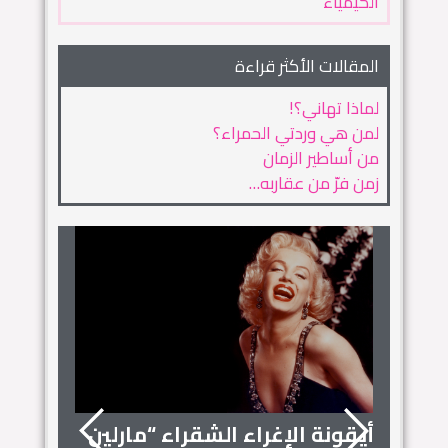
الكيمياء
المقالات الأكثر قراءة
لماذا تهاني؟!
لمن هي وردتي الحمراء؟
من أساطير الزمان
زمن فرّ من عقاربه…
أيقونة الإغراء الشقراء “مارلين