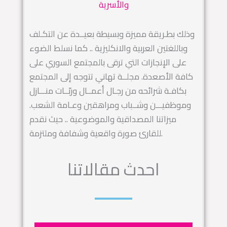
والأسرية
وذلك بطـريقة مميزة وبسيطة بعيــدة عن التكـلف
وباللغتين العربية والانكليزية .. كما نسلط الضوء
على الإنجازات التي ترقى بالمجتمع السوري على
كافة الأصعدة. مجلــة تهاني تتوجه إلى المجتمع
بكافـة شرائحه من رجـال أعمــال وربّــات منـــازل
وموظفيـــن وشــباب ومراهقين وعـامة الشعب.
ميزاتنا المصداقية والموضوعية .. حيث نقدم
للقارئ صورة واقعية وشفافة وملتزمة.
احدث مقالاتنا