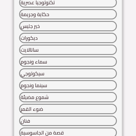
تكنولوجيا عصرية
حكاية وجريمة
خير جليس
ديكورات
ساتالايت
سماء ونجوم
سيكولوجي
سينما ونجوم
شموع مضيئة
ضوء القمر
فنان
قصة من الجاسوسية