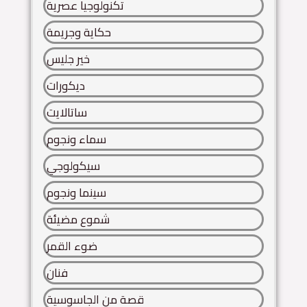
تكنولوجيا عصرية
حكاية وجريمة
خير جليس
ديكورات
ساتالايت
سماء ونجوم
سيكولوجي
سينما ونجوم
شموع مضيئة
ضوء القمر
فنان
قصة من الجاسوسية