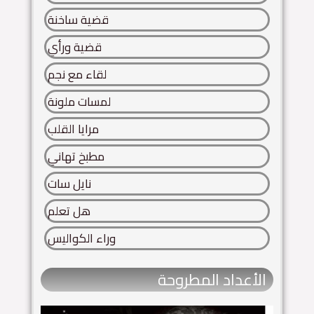
قضية ساخنة
قضية ورأي
لقاء مع نجم
لمسات ملونة
مرايا القلب
مطبخ تهاني
نايل سات
هل تعلم
وراء الكواليس