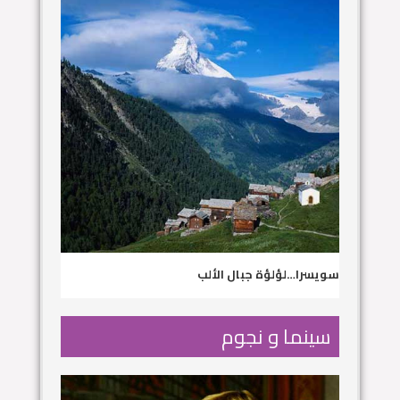
سويسرا…لؤلؤة جبال الألب
سينما و نجوم