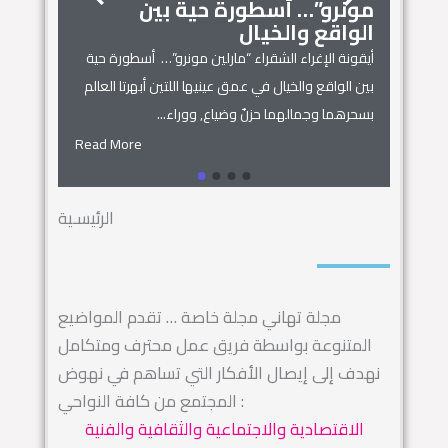
مونرو”… أسطورة حية بين
الجمال
زنوبيا… 
الواقع والخيال
أساطير س
أيقونة الإغراء الشقراء “مارلين مونرو”… أسطورة حية
 المنزل
زنوبيا… ملكة 
بين الواقع والخيال في عمق عينيها اللتين أبهرتا العالم
يل المكان
كائنات الحروف.
بسحرهما وجمالهما حزنٌ وضياع, ووراء...
السماء.. ويهجو 
Read More
Read More
الرئيسـية
مجلة تهاني مجلة خاصة … تقدم المواضيع
المتنوعة بواسطة فريق عمل محترف ومتكامل
نهدف إلى إيصال الأفكار التي تساهم في نهوض
المجتمع من كافة النواحي :
الاقتصادية والاجتماعية والثقافية والفنية