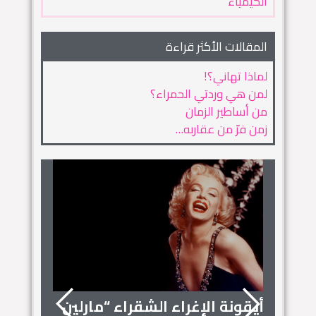
الكيمياء
المقالات الأكثر قراءة
لماذا تهاني؟!
لمن هي وردتي الحمراء؟
من أساطير الزمان
زمن فرّ من عقاربه…
أيقونة الإغراء الشقراء “مارلين