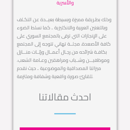
والأسرية
وذلك بطـريقة مميزة وبسيطة بعيــدة عن التكـلف
وباللغتين العربية والانكليزية .. كما نسلط الضوء
على الإنجازات التي ترقى بالمجتمع السوري على
كافة الأصعدة. مجلــة تهاني تتوجه إلى المجتمع
بكافـة شرائحه من رجـال أعمــال وربّــات منـــازل
وموظفيـــن وشــباب ومراهقين وعـامة الشعب.
ميزاتنا المصداقية والموضوعية .. حيث نقدم
للقارئ صورة واقعية وشفافة وملتزمة.
احدث مقالاتنا