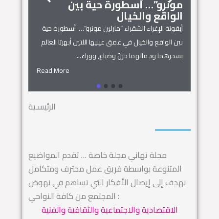
مونرو”… أسطورة حية بين
الجمال
زنوبيا… 
الواقع والخيال
أساطير س
أيقونة الإغراء الشقراء “مارلين مونرو”… أسطورة حية
 المنزل
زنوبيا… ملكة 
بين الواقع والخيال في عمق عينيها اللتين أبهرتا العالم
يل المكان
كائنات الحروف.
بسحرهما وجمالهما حزنٌ وضياع, ووراء...
السماء.. ويهجو 
Read More
Read More
الرئيسـية
مجلة تهاني مجلة خاصة … تقدم المواضيع
المتنوعة بواسطة فريق عمل محترف ومتكامل
نهدف إلى إيصال الأفكار التي تساهم في نهوض
المجتمع من كافة النواحي :
الاقتصادية والاجتماعية والثقافية والفنية