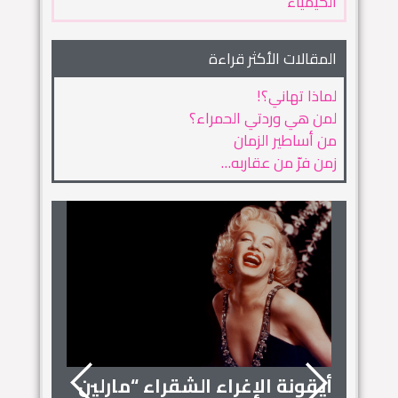
الكيمياء
المقالات الأكثر قراءة
لماذا تهاني؟!
لمن هي وردتي الحمراء؟
من أساطير الزمان
زمن فرّ من عقاربه…
أيقونة الإغراء الشقراء “مارلين