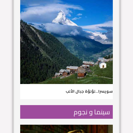
سويسرا…لؤلؤة جبال الألب
سينما و نجوم