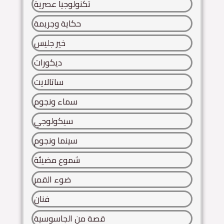
تكنولوجيا عصرية
حكاية وجريمة
خير جليس
ديكورات
ساتالايت
سماء ونجوم
سيكولوجي
سينما ونجوم
شموع مضيئة
ضوء القمر
فنان
قصة من الجاسوسية