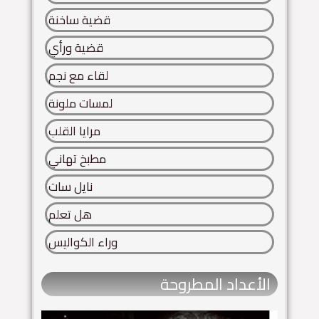
قضية ساخنة
قضية ورأي
لقاء مع نجم
لمسات ملونة
مرايا القلب
مطبخ تهاني
نايل سات
هل تعلم
وراء الكواليس