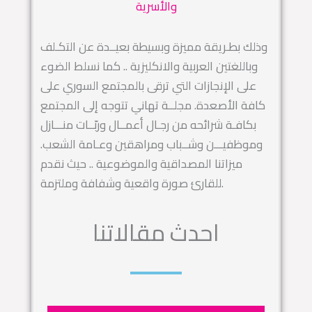
والأسرية
وذلك بطـريقة مميزة وبسيطة بعيــدة عن التكـلف
وباللغتين العربية والانكليزية .. كما نسلط الضوء
على الإنجازات التي ترقى بالمجتمع السوري على
كافة الأصعدة. مجلــة تهاني تتوجه إلى المجتمع
بكافـة شرائحه من رجـال أعمــال وربّــات منـــازل
وموظفيـــن وشــباب ومراهقين وعـامة الشعب.
ميزاتنا المصداقية والموضوعية .. حيث نقدم
للقارئ صورة واقعية وشفافة وملتزمة.
احدث مقالاتنا