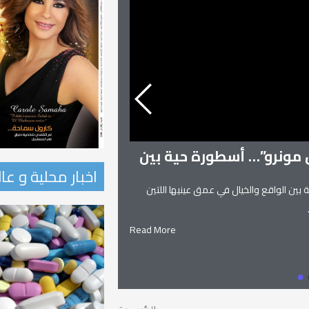
ن مونرو”… أسطورة حية بين
اخبار محلية و عا
 بين الواقع والخيال في عمق عينيها اللتين
زنوبيا… ملكة تدمر و
زنوبيا… ملكة تدمر واحدة من أساطير
Read More
يعانق السماء.. ويهجو الطريق.. إلياذ