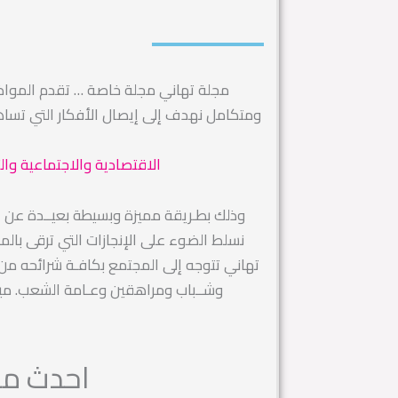
مجلة تهاني مجلة خاصة … تقدم الموا
ومتكامل نهدف إلى إيصال الأفكار التي تس
الاقتصادية والاجتماعية وال
وذلك بطـريقة مميزة وبسيطة بعيــدة عن التك
نسلط الضوء على الإنجازات التي ترقى بال
تهاني تتوجه إلى المجتمع بكافـة شرائحه من رج
وشــباب ومراهقين وعـامة الشعب. ميز
احدث مقا