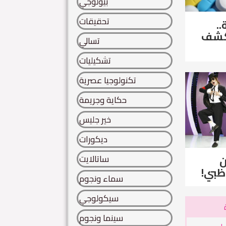
بيولوجي
تحقيقات
..
لكشف
تسالي
تشكيليات
تكنولوجيا عصرية
حكاية وجريمة
خير جليس
ديكورات
ساتالايت
ن
ظبي!
سماء ونجوم
سيكولوجي
سينما ونجوم