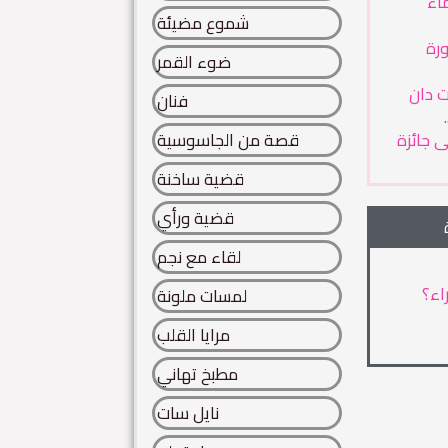
ماء
شموع مضيئة
رة
ضوء القمر
ت دان
فنان
 جائزة
قصة من الجاسوسية
قضية ساخنة
قضية ورأي
لقاء مع نجم
اء؟
لمسات ملونة
مرايا القلب
مطبخ تهاني
نايل سات