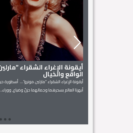
أيقونة الإغراء الشقراء “مارلي
الواقع والخيال
أيقونة الإغراء الشقراء “مارلين مونرو”… أسطورة حية
 المنزل
أبهرتا العالم بسحرهما وجمالهما حزنٌ وضياع, ووراء...
يل له، فهي كفيلة بتحويل
Read More