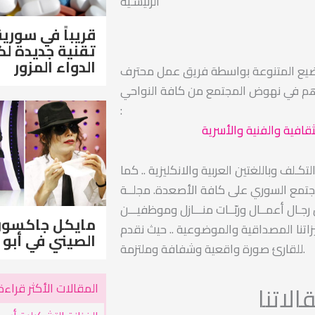
الرئيسـية
قريباً في سورية
تقنية جديدة 
الدواء المزور
ضيع المتنوعة بواسطة فريق عمل محترف
اهم في نهوض المجتمع من كافة النواحي
:
ثقافية والفنية والأسرية
ـلف وباللغتين العربية والانكليزية .. كما
مجتمع السوري على كافة الأصعدة. مجلــة
ـال أعمــال وربّــات منـــازل وموظفيـــن
مايكل جاكسو
اتنا المصداقية والموضوعية .. حيث نقدم
الصيني في أبو 
للقارئ صورة واقعية وشفافة وملتزمة.
المقالات الأكثر قراءة
لاتنا