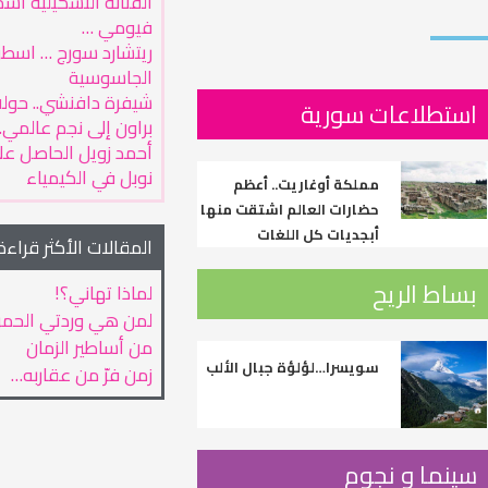
الفنانة التشكيلية أس
فيومي …
ريتشارد سورج … اسطو
الجاسوسية
شيفرة دافنشي.. حول
استطلاعات سورية
براون إلى نجم عالمي..
أحمد زويل الحاصل على
نوبل في الكيمياء
مملكة أوغاريت.. أعظم
حضارات العالم اشتقت منها
أبجديات كل اللغات
المقالات الأكثر قراءة
بساط الريح
لماذا تهاني؟!
لمن هي وردتي الحمر
من أساطير الزمان
سويسرا…لؤلؤة جبال الألب
زمن فرّ من عقاربه…
سينما و نجوم