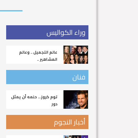
وراء الكواليس
عالم التجميل .. وعالم
المشاهير ..
فنان
توم كروز… حلمه أن يمثل
دور
أخبار النجوم