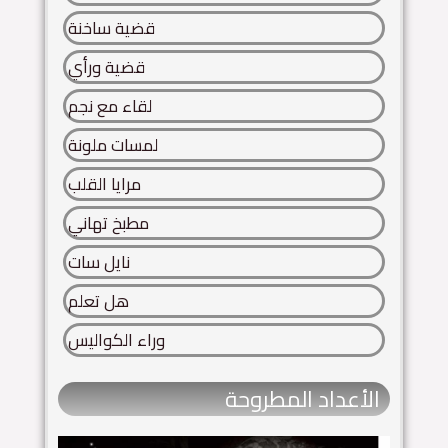
قضية ساخنة
قضية ورأي
لقاء مع نجم
لمسات ملونة
مرايا القلب
مطبخ تهاني
نايل سات
هل تعلم
وراء الكواليس