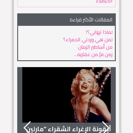
الكيمياء
المقالات الأكثر قراءة
لماذا تهاني؟!
لمن هي وردتي الحمراء؟
من أساطير الزمان
زمن فرّ من عقاربه…
أيقونة الإغراء الشقراء “مارلين