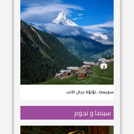
سويسرا…لؤلؤة جبال الألب
سينما و نجوم