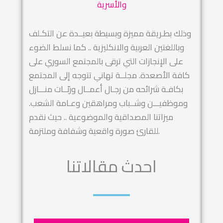
والأسرية
وذلك بطـريقة مميزة وبسيطة بعيــدة عن التكـلف
وباللغتين العربية والانكليزية .. كما نسلط الضوء
على الإنجازات التي ترقى بالمجتمع السوري على
كافة الأصعدة. مجلــة تهاني تتوجه إلى المجتمع
بكافـة شرائحه من رجـال أعمــال وربّــات منـــازل
وموظفيـــن وشــباب ومراهقين وعـامة الشعب.
ميزاتنا المصداقية والموضوعية .. حيث نقدم
للقارئ صورة واقعية وشفافة وملتزمة.
احدث مقالاتنا