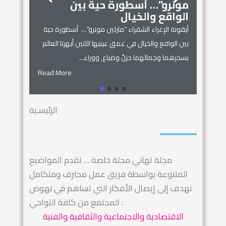
مونرو”… أسطورة حية بين
الجمال
زنوبيا… 
الواقع والخيال
أساطير س
أيقونة الإغراء الشقراء “مارلين مونرو”… أسطورة حية
 المنزل
زنوبيا… ملكة 
بين الواقع والخيال في عمق عينيها اللتين أبهرتا العالم
يل المكان
كائنات الحروف.
بسحرهما وجمالهما حزنٌ وضياع, ووراء...
السماء.. ويهجو 
Read More
Read More
الرئيسـية
مجلة تهاني مجلة خاصة … تقدم المواضيع
المتنوعة بواسطة فريق عمل محترف ومتكامل
نهدف إلى إيصال الأفكار التي تساهم في نهوض
المجتمع من كافة النواحي :
الاقتصادية والاجتماعية والثقافية والفنية