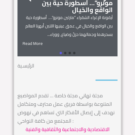
مونرو”… أسطورة حية بين
الجمال
زنوبيا… 
الواقع والخيال
أساطير س
أيقونة الإغراء الشقراء “مارلين مونرو”… أسطورة حية
 المنزل
زنوبيا… ملكة 
بين الواقع والخيال في عمق عينيها اللتين أبهرتا العالم
يل المكان
كائنات الحروف.
بسحرهما وجمالهما حزنٌ وضياع, ووراء...
السماء.. ويهجو 
Read More
Read More
الرئيسـية
مجلة تهاني مجلة خاصة … تقدم المواضيع
المتنوعة بواسطة فريق عمل محترف ومتكامل
نهدف إلى إيصال الأفكار التي تساهم في نهوض
المجتمع من كافة النواحي :
الاقتصادية والاجتماعية والثقافية والفنية