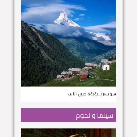
سويسرا…لؤلؤة جبال الألب
سينما و نجوم