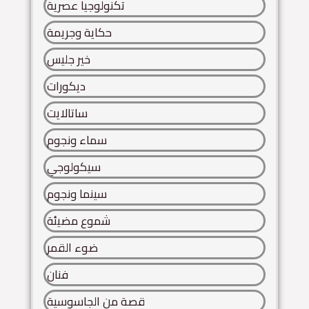
تكنولوجيا عصرية
حكاية وجريمة
خير جليس
ديكورات
ساتالايت
سماء ونجوم
سيكولوجي
سينما ونجوم
شموع مضيئة
ضوء القمر
فنان
قصة من الجاسوسية