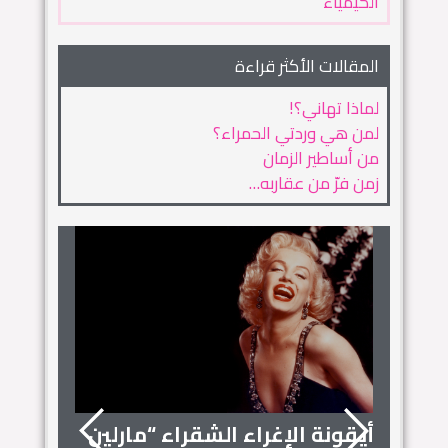
الكيمياء
المقالات الأكثر قراءة
لماذا تهاني؟!
لمن هي وردتي الحمراء؟
من أساطير الزمان
زمن فرّ من عقاربه…
أيقونة الإغراء الشقراء “مارلين