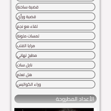
قضية ساخنة
قضية ورأي
لقاء مع نجم
لمسات ملونة
مرايا القلب
مطبخ تهاني
نايل سات
هل تعلم
وراء الكواليس