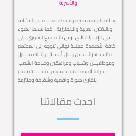
والأسرية
وذلك بطـريقة مميزة وبسيطة بعيــدة عن التكـلف
وباللغتين العربية والانكليزية .. كما نسلط الضوء
على الإنجازات التي ترقى بالمجتمع السوري على
كافة الأصعدة. مجلــة تهاني تتوجه إلى المجتمع
بكافـة شرائحه من رجـال أعمــال وربّــات منـــازل
وموظفيـــن وشــباب ومراهقين وعـامة الشعب.
ميزاتنا المصداقية والموضوعية .. حيث نقدم
للقارئ صورة واقعية وشفافة وملتزمة.
احدث مقالاتنا