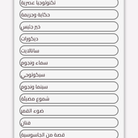
تكنولوجيا عصرية
حكاية وجريمة
خير جليس
ديكورات
ساتالايت
سماء ونجوم
سيكولوجي
سينما ونجوم
شموع مضيئة
ضوء القمر
فنان
قصة من الجاسوسية