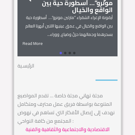
مونرو”… أسطورة حية بين
الجمال
زنوبيا… 
الواقع والخيال
أساطير س
أيقونة الإغراء الشقراء “مارلين مونرو”… أسطورة حية
 المنزل
زنوبيا… ملكة 
بين الواقع والخيال في عمق عينيها اللتين أبهرتا العالم
يل المكان
كائنات الحروف.
بسحرهما وجمالهما حزنٌ وضياع, ووراء...
السماء.. ويهجو 
Read More
Read More
الرئيسـية
مجلة تهاني مجلة خاصة … تقدم المواضيع
المتنوعة بواسطة فريق عمل محترف ومتكامل
نهدف إلى إيصال الأفكار التي تساهم في نهوض
المجتمع من كافة النواحي :
الاقتصادية والاجتماعية والثقافية والفنية