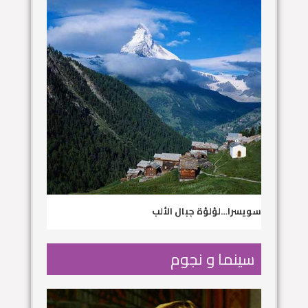
سويسرا…لؤلؤة جبال الألب
سينما و نجوم