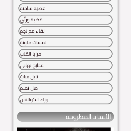
قضية ساخنة
قضية ورأي
لقاء مع نجم
لمسات ملونة
مرايا القلب
مطبخ تهاني
نايل سات
هل تعلم
وراء الكواليس