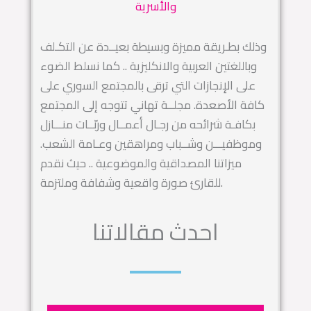
والأسرية
وذلك بطـريقة مميزة وبسيطة بعيــدة عن التكـلف
وباللغتين العربية والانكليزية .. كما نسلط الضوء
على الإنجازات التي ترقى بالمجتمع السوري على
كافة الأصعدة. مجلــة تهاني تتوجه إلى المجتمع
بكافـة شرائحه من رجـال أعمــال وربّــات منـــازل
وموظفيـــن وشــباب ومراهقين وعـامة الشعب.
ميزاتنا المصداقية والموضوعية .. حيث نقدم
للقارئ صورة واقعية وشفافة وملتزمة.
احدث مقالاتنا