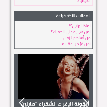
الكيمياء
المقالات الأكثر قراءة
لماذا تهاني؟!
لمن هي وردتي الحمراء؟
من أساطير الزمان
زمن فرّ من عقاربه…
أيقونة الإغراء الشقراء “مارلين