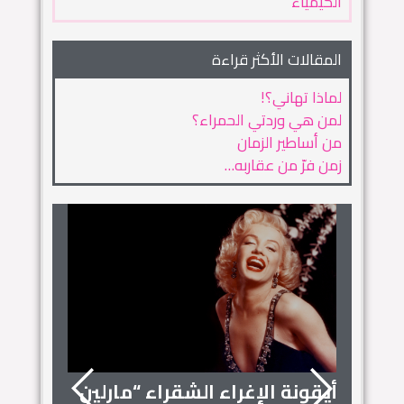
الكيمياء
المقالات الأكثر قراءة
لماذا تهاني؟!
لمن هي وردتي الحمراء؟
من أساطير الزمان
زمن فرّ من عقاربه…
أيقونة الإغراء الشقراء “مارلين