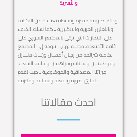
والأسرية
وذلك بطـريقة مميزة وبسيطة بعيــدة عن التكـلف
وباللغتين العربية والانكليزية .. كما نسلط الضوء
على الإنجازات التي ترقى بالمجتمع السوري على
كافة الأصعدة. مجلــة تهاني تتوجه إلى المجتمع
بكافـة شرائحه من رجـال أعمــال وربّــات منـــازل
وموظفيـــن وشــباب ومراهقين وعـامة الشعب.
ميزاتنا المصداقية والموضوعية .. حيث نقدم
للقارئ صورة واقعية وشفافة وملتزمة.
احدث مقالاتنا