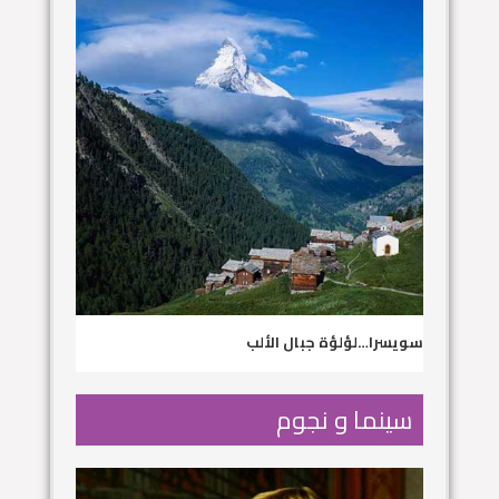
سويسرا…لؤلؤة جبال الألب
سينما و نجوم