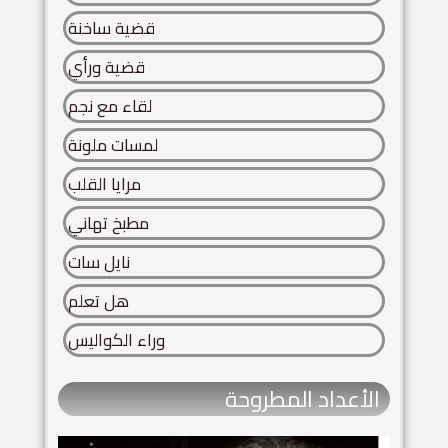
قضية ساخنة
قضية ورأي
لقاء مع نجم
لمسات ملونة
مرايا القلب
مطبخ تهاني
نايل سات
هل تعلم
وراء الكواليس