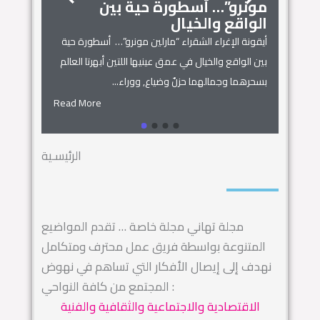
مونرو”… أسطورة حية بين
الجمال
زنوبيا… 
الواقع والخيال
أساطير س
أيقونة الإغراء الشقراء “مارلين مونرو”… أسطورة حية
 المنزل
زنوبيا… ملكة 
بين الواقع والخيال في عمق عينيها اللتين أبهرتا العالم
يل المكان
كائنات الحروف.
بسحرهما وجمالهما حزنٌ وضياع, ووراء...
السماء.. ويهجو 
Read More
Read More
الرئيسـية
مجلة تهاني مجلة خاصة … تقدم المواضيع
المتنوعة بواسطة فريق عمل محترف ومتكامل
نهدف إلى إيصال الأفكار التي تساهم في نهوض
المجتمع من كافة النواحي :
الاقتصادية والاجتماعية والثقافية والفنية