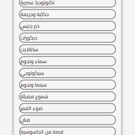
تكنولوجيا عصرية
حكاية وجريمة
خير جليس
ديكورات
ساتالايت
سماء ونجوم
سيكولوجي
سينما ونجوم
شموع مضيئة
ضوء القمر
فنان
قصة من الجاسوسية